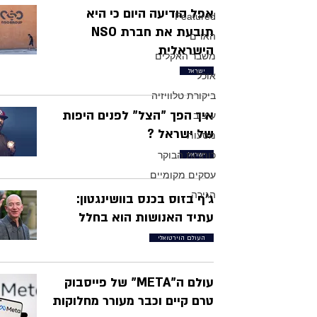
אפל הודיעה היום כי היא
Featured
תובעת את חברת NSO
האו"ם
הישראלית
משבר האקלים
ישראל
אוכל
ביקורת טלוויזיה
איך הפך "הצל" לפנים היפות
עיצוב
של ישראל ?
מסעות
כותרות הבוקר
ישראל
עסקים מקומיים
הגירה
ג'ף בזוס בכנס בוושינגטון:
עתיד האנושות הוא בחלל
העולם הוירטואלי
עולם ה"META" של פייסבוק
טרם קיים וכבר מעורר מחלוקות