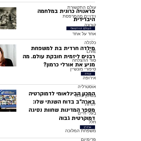
עולם התקשורת
פראנויה כרונית במלחמה
וידויים מהמרפסת
היברידית
קורונה
העולם הוירטואלי
אחד על אחד
כלכלה
מילדה חרדית בת למשפחת
LIVE
רבנים ליזמית חובקת עולם. מה
סוד ההצלחה
מניע את אורלי כרמון?
סיפורי מונשיין
קנדה
אירופה
אוסטרליה
המכון הבינלאומי לדמוקרטיה
בטחון עולמי
בארה"ב בדוח השנתי שלו:
יהדות
מספר המדינות שחוות נסיגה
בעלי חיים
דמוקרטית גבוה
חלל
ארה"ב
משפחת המלוכה
פרימיום