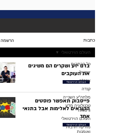
הרשמה
כתבות
העולם הוירטואלי
כל הכתבות
בדם יזע ושקרים הם משיגים
ישראל
את העוקבים
ארה"ב
העולם הוירטואלי
קנדה
מלחה"ע השנייה
פייסבוק תאפשר פוסטים
טכנולוגיה מדע
הקוראים לאלימות אבל בתנאי
ורפואה
אחד
העולם הוירטואלי
העולם הוירטואלי
מוזיקה תרבות
ואומנות