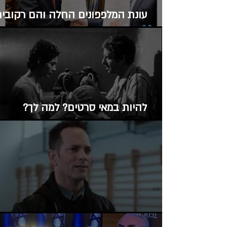
עונת המלפפונים החלה והם רקובים
הארד סייל של דמוניזציה
להיות במאי סרטים? למה לך?
כשפגשתי את אורי זוהר ז"ל.
הבחירות של גיל ססובר