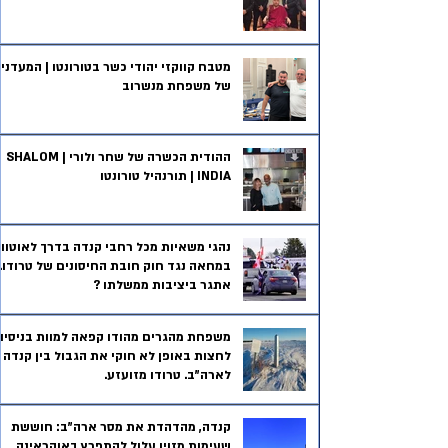
מטבח קווקזי יהודי כשר בטורונטו | המעדניי
של משפחת מנשרוב
ההודית הכשרה של שחר ולורי | SHALOM
INDIA | תורנהיל טורונטו
נהגי משאיות מכל רחבי קנדה בדרך לאוטוו
במחאה נגד חוק חובת החיסונים של טרודו.
אתגר ביציבות ממשלתו ?
משפחת מהגרים מהודו קפאה למוות בניסיון
לחצות באופן לא חוקי את הגבול בין קנדה
לארה"ב. טרודו מזועזע.
קנדה, מהדהדת את מסר ארה"ב: חוששת
שעימות מזוין עלול להתפרץ באוקראינה