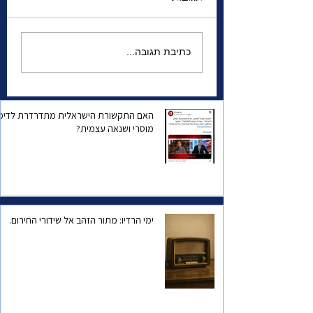
פורץ דרך וסוגר מעגל |
כתיבת תגובה...
אל"מ (מיל') אפרים
מיכאלי נספח צה"ל
(לשעבר) ברוסיה | אחד
על אחד
האם התקשורת הישראלית מתדרדרת לדיכו
מוסרי ושנאה עצמית?
ימי הרדיו: מתור הזהב אל שידורי החירום.