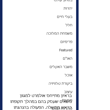
בטחון עולמי
יהדות
בעלי חיים
חלל
משפחת המלוכה
פרימיום
Featured
האו"ם
משבר האקלים
אוכל
ביקורת טלוויזיה
עיצוב
בראיון מתייחס אולמרט למגוון 
מסעות
נושאים שעסק בהם במהלך תקופתו 
כראש ממשלה. הפעולה בהנהגתו 
כותרות הבוקר