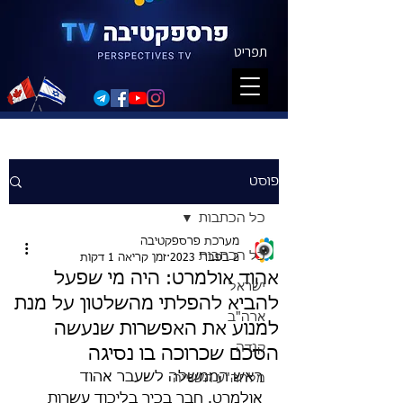
תפריט
פוסט
כל הכתבות
מערכת פרספקטיבה
כל הכתבות
2 בפבר׳ 2023
זמן קריאה 1 דקות
אהוד אולמרט: היה מי שפעל
ישראל
להביא להפלתי מהשלטון על מנת
ארה"ב
למנוע את האפשרות שנעשה
קנדה
הסכם שכרוכה בו נסיגה
ראש הממשלה לשעבר אהוד 
מלחה"ע השנייה
אולמרט. חבר בכיר בליכוד עשרות 