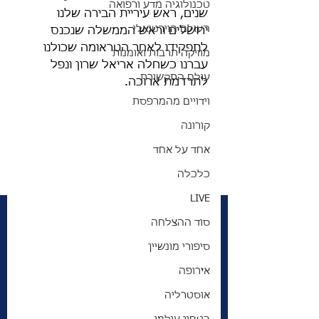
טכנולוגיה מדע ורפואה
שנים, ראש עיריית הבירה שלנו 
העולם הוירטואלי
ירושלים וראש הממשלה שנכנס 
לתפקידו לאחר הטראומה שכולנו 
מוזיקה תרבות ואומנות
עברנו כשחלה אריאל שרון ונפל 
עולם התקשורת
לתרדמת ארוכה. 
וידויים מהמרפסת
קורונה
אחד על אחד
כלכלה
LIVE
סוד ההצלחה
סיפורי מונשיין
. 
אירופה
אוסטרליה