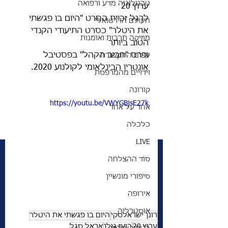
טכנולוגיה מדע ורפואה
ערוץ 20
לרגל זכיית הסרט "היום בו פגשתי 
העולם הוירטואלי
את היטלר" כסרט התיעודי הקנדי 
מוזיקה תרבות ואומנות
הטוב ביותר 
ופרס "חביב הקהל" בפסטיבל 
עולם התקשורת
אונטריו הבינלאומי לקולנוע 2020.
וידויים מהמרפסת
קורונה
https://youtu.be/VWYGBjsE27k
אחד על אחד
כלכלה
LIVE
סוד ההצלחה
סיפורי מונשיין
אירופה
אוסטרליה
רונן ישראלסקי
היום בו פגשתי את היטלר
ערוץ 20
בועז גולן
אראל סגל