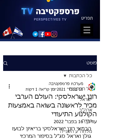
תפריט
פוסט
כל הכתבות
מערכת פרספקטיבה
כל הכתבות
10 בפבר׳ 2021
זמן קריאה 1 דקות
רונן ישראלסקי: העולם הערבי
ישראל
מכיר לראשונה בשואה באמצעות
ארה"ב
הקולנוע התיעודי
קנדה
עודכן:
16 בפבר׳ 2022
הבמאי רונן ישראלסקי בריאיון לבועז 
מלחה"ע השנייה
גולן ואראל סג"ל בסיפור המרכזי 