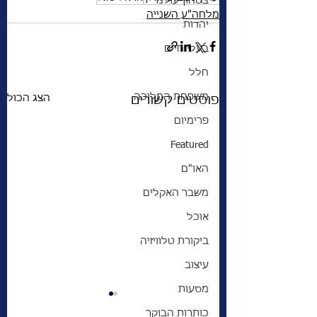
בטחון עולמי
מלחה"ע השנייה
יהדות
בעלי חיים
חלל
משפחת המלוכה
הצג הכול
פוסטים קשורים
פרימיום
Featured
האו"ם
משבר האקלים
אוכל
ביקורת טלוויזיה
עיצוב
מסעות
כותרות הבוקר