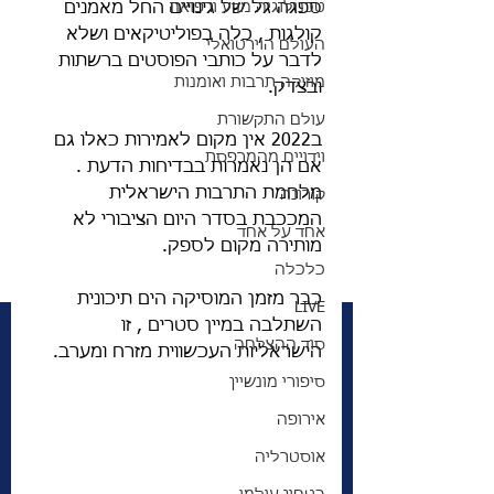
טכנולוגיה מדע ורפואה
ספגה גל של גינויים החל מאמנים 
קולגות , כלה בפוליטיקאים ושלא 
העולם הוירטואלי
לדבר על כותבי הפוסטים ברשתות 
מוזיקה תרבות ואומנות
ובצדק. 
עולם התקשורת
ב2022 אין מקום לאמירות כאלו גם 
וידויים מהמרפסת
אם הן נאמרות בבדיחות הדעת . 
מלחמת התרבות הישראלית 
קורונה
המככבת בסדר היום הציבורי לא 
אחד על אחד
מותירה מקום לספק. 
כלכלה
כבר מזמן המוסיקה הים תיכונית 
LIVE
השתלבה במיין סטרים , זו 
סוד ההצלחה
הישראליות העכשווית מזרח ומערב.  
סיפורי מונשיין
אירופה
אוסטרליה