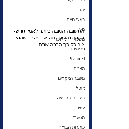
בטחון עולמי
יהדות
בעלי חיים
חלל
התשובה הטובה ביותר לאמירתו של 
גרוניך נמצאת דווקא במילים שהוא 
משפחת המלוכה
שר כל כך הרבה שנים.  
פרימיום
Featured
האו"ם
משבר האקלים
אוכל
ביקורת טלוויזיה
עיצוב
מסעות
כותרות הבוקר