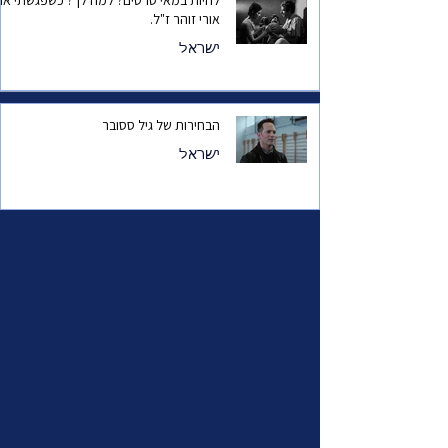
להיות במאי סרטים? למה לך? כשפגשתי את
אורי זוהר ז"ל.
ישראל
הבחירות של גיל ססובר
ישראל