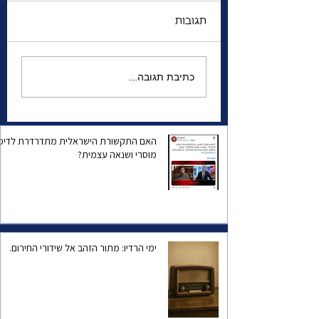
תגובות
ה של הישראלית
אהוד אולמרט: היה מי
כתיבת תגובה...
שפעל להביא להפלתי
מהשלטון על מנת
למנוע את האפשרות
שנעשה הסכם שכרוכה
האם התקשורת הישראלית מתדרדרת לדיכו
מוסרי ושנאה עצמית?
בו נסיגה
ימי הרדיו: מתור הזהב אל שידורי החירום.