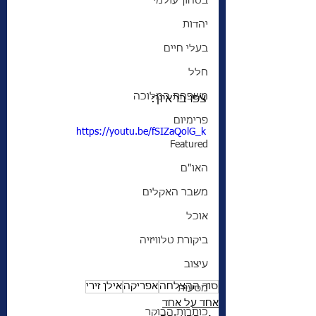
בטחון עולמי
יהדות
בעלי חיים
חלל
משפחת המלוכה
צפו בראיון:
פרימיום
https://youtu.be/fSIZaQolG_k
Featured
האו"ם
משבר האקלים
אוכל
ביקורת טלוויזיה
עיצוב
סוד ההצלחה
אפריקה
אילן זירי
מסעות
אחד על אחד
כותרות הבוקר