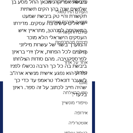
טכנולוגיה מדע ורפואה
ביבשת אפריקה. מכאן החל מסע בן 
שלושים שנה בהן הקים תשתיות 
העולם הוירטואלי
תקשורת והיי טק ביבשת שמעט 
מוזיקה תרבות ואומנות
ישראלים עושים בה עסקים. מדירתו 
המשקיפה למנהטן, מתראיין איש 
עולם התקשורת
העסקים הישראלי הלא מוכר 
וידויים מהמרפסת
והמוערך בשווי של עשרות מיליוני 
דולרים לכל הפחות, אילן זירי בראיון 
קורונה
לפרספקטיבה. מהם סודות הצלחתו 
אחד על אחד
ביבשת בה כל כך הרבה נכשלו לפניו 
כלכלה
ומדוע הוא נפגע אישית מנשיא ארה"ב 
לשעבר דונאלד טראמפ עד כדי כך 
LIVE
שהיה חייב לכתוב על זה ספר. ראיון 
סוד ההצלחה
בלעדי.  
סיפורי מונשיין
אירופה
אוסטרליה