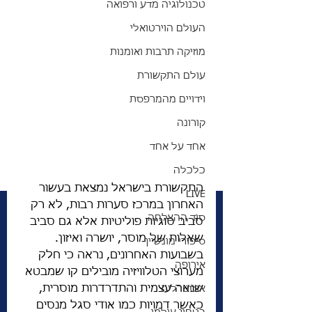
טכנולוגיה מדע ורפואה
העולם הוירטואלי
מוזיקה תרבות ואומנות
עולם התקשורת
וידויים מהמרפסת
קורונה
אחד על אחד
כלכלה
התקשורת בישראל נמצאת בעשור 
LIVE
האחרון במרכז סערות רבות, לא רק 
סוד ההצלחה
סביב סוגיות פוליטיות אלא גם סביב 
שאלות של מוסר, יושרה ואיזון. 
סיפורי מונשיין
בשבועות האחרונים, נראה כי חלק 
אירופה
מערוצי הטלוויזיה מובילים קו שמבטא 
שנאה עצמית והתדרדרות מוסרית, 
אוסטרליה
כאשר דמויות כמו אודי סגל מנסים 