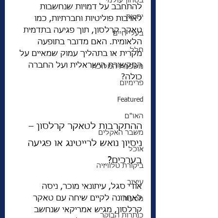
בטחון עולמי
להתחבב על דמויות שנחשבות 
יהדות
לאויבות פוליטיות וחברתיות, כמו 
טאקר קרלסון, תוך פגיעה בתדמית 
בעלי חיים
הלאומית. האם מדובר בתופעה 
חלל
מקרית או בתהליך עמוק שמאיים על 
התקשורת הישראלית ועל החברה 
משפחת המלוכה
כולה?
פרימיום
Featured
האו"ם
ההתקרבות לטאקר קרלסון – 
משבר האקלים
ניסיון נואש לרייטינג או פגיעה 
אוכל
בערכים?
ביקורת טלוויזיה
עיצוב
אודי סגל, עיתונאי מוכר, ניסה 
לאחרונה לקיים שיחה עם טאקר 
מסעות
קרלסון, מגיש אמריקאי שנחשב 
כותרות הבוקר