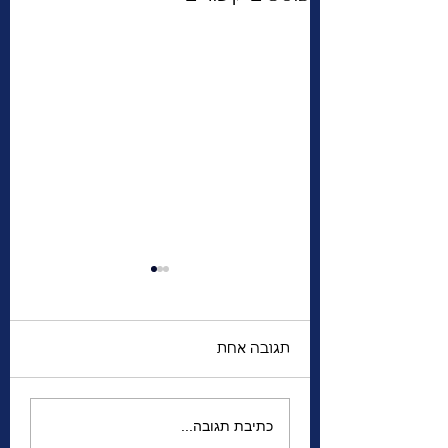
תגובה אחת
לילה היסטורי בצפון
כתיבת תגובה...
אמריקה — ולילה שחור