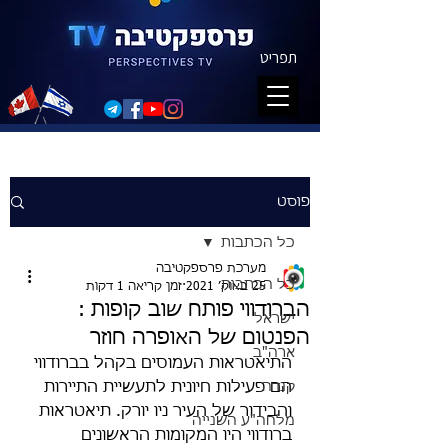
תפריט
פוסט
כל הכתבות
מערכת פרספקטיבה
כל הכתבות
25 באוק׳ 2021
זמן קריאה 1 דקות
הברודווי פותח שוב קופות :
ישראל
הפנטום של האופרה חוזר
ארה"ב
התיאטראות העמוסים בקהל בברודווי 
קנדה
הם פעילות חיונית לתעשיית התיירות 
והבידור של העיר ניו יורק. תיאטראות 
מלחה"ע השנייה
ברודווי היו המקומות הראשונים 