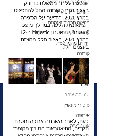
טכנולוגיה מדע ורפואה
שנסגרו על ידי ממשלת ניו יורק 
כאשר נגיף הקורונה החל להתפשט 
העולם הוירטואלי
במרץ 2020. הידיעה על הסגירה 
מוזיקה תרבות ואומנות
הפתאומית הגיעה במהלך מופע 
"פנטום" בתיאטרון Majestic ב-12 
עולם התקשורת
במרץ 2020, כאשר חלק מהצוות 
וידויים מהמרפסת
בעצמם חלו.
קורונה
אחד על אחד
כלכלה
LIVE
סוד ההצלחה
סיפורי מונשיין
אירופה
כעת, לאחר השבתה ארוכה וחסרת 
אוסטרליה
תקדים, התיאטראות הם בין מקומות 