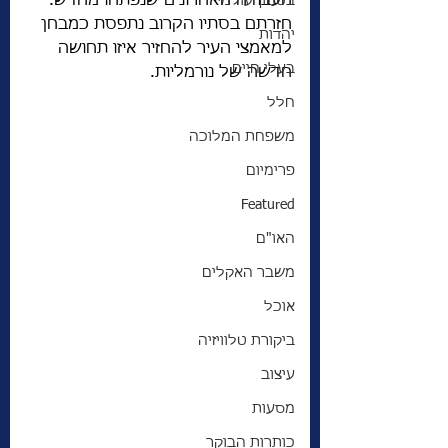
העבודה האחרונים שנפתחו מחדש. 
בטחון עולמי
חזרתם בסתיו הקרוב נתפסת כמבחן 
יהדות
למאמצי העיר להחזיר איזו תחושה 
בעלי חיים
חדשה של נורמליות.
חלל
משפחת המלוכה
פרימיום
Featured
האו"ם
משבר האקלים
אוכל
ביקורת טלוויזיה
עיצוב
מסעות
כותרות הבוקר