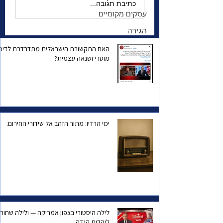
 האזהרה למדינת
הגנרל שהשתגע | מה
כתיבת תגובה...
מפחיד אותו יותר—
עסקים מקומיים
המצב הביטחוני של
הגירה
ישראל, או הפחד שהוא
עצמו יישכח?
האם התקשורת הישראלית מתדרדרת לדיכו
מוסרי ושנאה עצמית?
ימי הרדיו: מתור הזהב אל שידורי החירום.
לילה היסטורי בצפון אמריקה — ולילה שחור
ליהדות קנדה