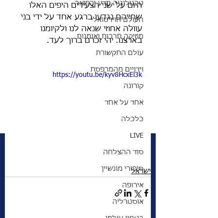
טכנולוגיה מדע ורפואה
היום על שני הצעירים היפים האלו 
שחייהם נגדעו ברגע אחד על ידי בני 
העולם הוירטואלי
עוולה אחוזי שנאה לנו ולקיומנו 
מוזיקה תרבות ואומנות
בארצנו. יהי זכרם ברוך לעד. 
עולם התקשורת
וידויים מהמרפסת
https://youtu.be/kyv8HcxEl3k
קורונה
אחד על אחד
כלכלה
LIVE
סוד ההצלחה
סיפורי מונשיין
ישראל
אירופה
אוסטרליה