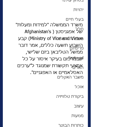
בטחון עולמי
יהדות
בעלי חיים
משרד הממשלה "למידות ומעלות" 
חלל
של אפגניסטן (Afghanistan's 
Ministry of Vice and Virtue) קבע 
משפחת המלוכה
השבוע תשעה כללים, אמר דובר 
פרימיום
ממשל הטליבאן ביום שלישי, 
Featured
שבמרכזם בעיקר איסור על כל 
אמצעי תקשורת שמנוגד ל"ערכים 
האו"ם
האסלאמיים או האפגניים".
משבר האקלים
אוכל
ביקורת טלוויזיה
עיצוב
מסעות
כותרות הבוקר