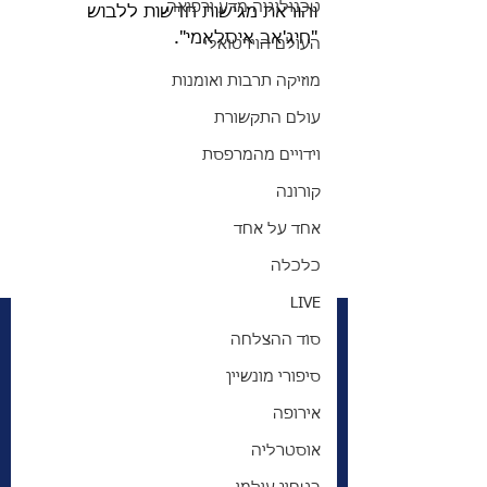
טכנולוגיה מדע ורפואה
והוראת מגישות חדשות ללבוש 
"חיג'אב איסלאמי".
העולם הוירטואלי
מוזיקה תרבות ואומנות
עולם התקשורת
וידויים מהמרפסת
קורונה
אחד על אחד
כלכלה
LIVE
סוד ההצלחה
סיפורי מונשיין
אירופה
אוסטרליה