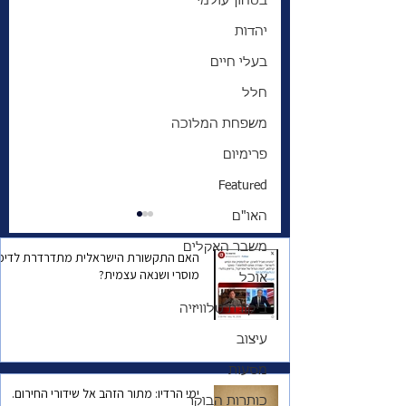
בטחון עולמי
יהדות
בעלי חיים
חלל
משפחת המלוכה
פרימיום
Featured
האו"ם
משבר האקלים
האם התקשורת הישראלית מתדרדרת לדיכו
מוסרי ושנאה עצמית?
אוכל
ביקורת טלוויזיה
עיצוב
החלום הקנדי | סיפור
מסעות
הגירה פרק ראשון
ימי הרדיו: מתור הזהב אל שידורי החירום.
בסדרה
כותרות הבוקר