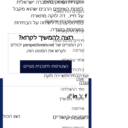
טכנולוגיה מדע ורפואה
הקנדית ועוסק בהסברה ישראלית 
למרות האיומים הרבים שהוא מקבל 
העולם הוירטואלי
על חייו.  דה לוקה מתארח 
מוזיקה תרבות ואומנות
בפרספקטיבה לשיחה על הבחירות 
הקרובות בקנדה.
עולם התקשורת
רוצה להמשיך לקרוא?
וידויים מהמרפסת
רק המנויים של perspectivestv.net יכולים 
קורונה
לקרוא את הפוסט הזה.
אחד על אחד
הצטרפות לתוכנית מנויים
כלכלה
קנדה
בחירות
שי דה לוקה
LIVE
קנדה
סוד ההצלחה
סיפורי מונשיין
אירופה
הצג הכול
פוסטים קשורים
אוסטרליה