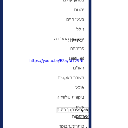
בטחון עולמי
יהדות
בעלי חיים
חלל
משפחת המלוכה
לצפייה:
פרימיום
Featured
https://youtu.be/B2ayNLT79NI
האו"ם
משבר האקלים
אוכל
ביקורת טלוויזיה
עיצוב
אוקראינה
דן ביטון
אירופה
מסעות
כותרות הבוקר