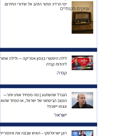
ימי הרדיו: מתור הזהב אל שידורי החירום.
והשיעור שלמד איזי
עסקים מקומיים
הב״ קרולין גליק
רוזוב
הגירה
לילה היסטורי בצפון אמריקה — ולילה שחור
ליהדות קנדה
קנדה
הגנרל שהשתגע | מה מפחיד אותו יותר—
המצב הביטחוני של ישראל, או הפחד שהוא
עצמו יישכח?
ישראל
רונן ישראלסקי – האיש שבונה את אימפריית