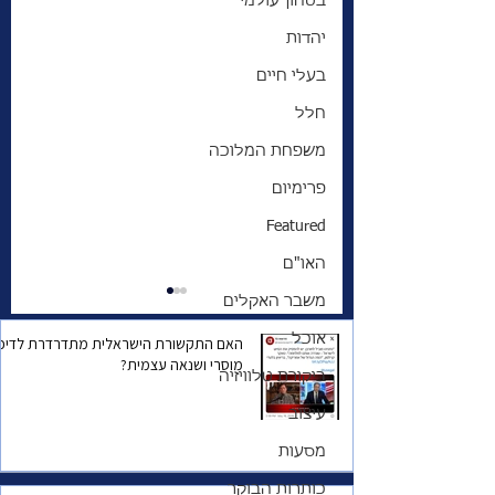
בטחון עולמי
יהדות
בעלי חיים
חלל
משפחת המלוכה
פרימיום
Featured
האו"ם
משבר האקלים
אוכל
האם התקשורת הישראלית מתדרדרת לדיכו
מוסרי ושנאה עצמית?
ביקורת טלוויזיה
עיצוב
מסעות
מכפית של זהב לפת
לחם | עלייתו נפילתו
כותרות הבוקר