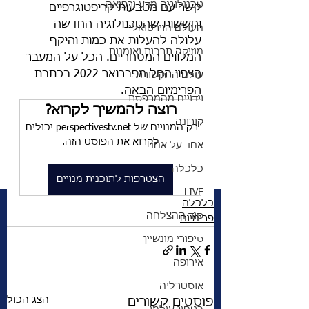
טכנולוגיה מדע ורפואה
קשר עם מטבעות קריפטוגרפיים 
וחששות שהטכנולוגיה החדשה 
העולם הוירטואלי
עלולה להעלות את כמות והיקף 
מוזיקה תרבות ואומנות
המלווים המסחריים. הכל על המעבר 
הצפוי החל מפברואר 2022 בכתבת 
עולם התקשורת
הפרימיום הבאה. 
וידויים מהמרפסת
רוצה להמשיך לקרוא?
קורונה
רק המנויים של perspectivestv.net יכולים 
לקרוא את הפוסט הזה.
אחד על אחד
כלכלה
הצטרפות לתוכנית מנויים
LIVE
כלכלה
סוד ההצלחה
פרימיום
סיפורי מונשיין
אירופה
אוסטרליה
הצג הכול
פוסטים קשורים