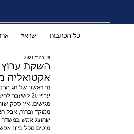
כל הכתבות
ישראל
ארה
29 בנוב׳ 2021
טכנולוגיה מדע ורפואה
אקטואליה מ
עולם התקשורת
וידוי
נר ראשון של חג החנו
ערוץ 20 לשעב
מגישים. אין ספק שזו 
כלכלה
LIVE
סוד 
שהוצג אמש במשדר הה
מוטים מכל כיוון אפשר
אוסטרליה
בטחון עולמי