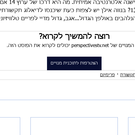
מתקדמות רבות בהן ישנה
קונטרה לערוצים 12 13? בנווה אילן יש לצפות כעת שיכנסו לדיאלוג תקשו
בים באולפן הגדול...אגב, גדול מדיי לפריים טלוויזיוני
ום
Featured
האו"ם
משבר האקלים
רוצה להמשיך לקרוא?
עיצוב
מסעות
ל perspectivestv.net יכולים לקרוא את הפוסט הזה.
הצטרפות לתוכנית מנויים
תקשורת
פרימיום