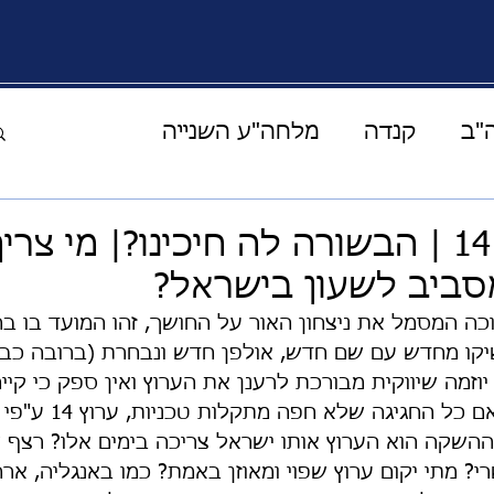
"ב
קנדה
מלחה"ע השנייה
העולם הוירטואלי
מוזיקה תרבות ואומנות
השקת ערוץ 14 | הבשורה לה חיכינו?| מי 
סביב לשעון בישראל?
ים מהמרפסת
קורונה
אחד על אחד
כה המסמל את ניצחון האור על החושך, זהו המועד בו ב
ר להשיקו מחדש עם שם חדש, אולפן חדש ונבחרת (ברובה כב
יוזמה שיווקית מבורכת לרענן את הערוץ ואין ספק כי קיי
ההצלחה
סיפורי מונשיין
אירופה
ממוקד וברור, אבל האם כל החג
שקה הוא הערוץ אותו ישראל צריכה בימים אלו? רצף ש
י? מתי יקום ערוץ שפוי ומאוזן באמת? כמו באנגליה, ארה
יהדות
בעלי חיים
חלל