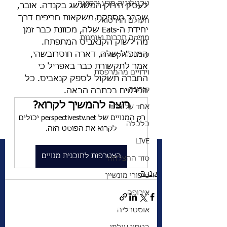
טכנולוגיה מדע ורפואה
לעסק הירוק המשגשג בקנדה. אובר, 
שכבר מספקת משקאות חריפים דרך 
העולם הוירטואלי
יחידת ה-Eats שלה, מכוונת כבר זמן 
מוזיקה תרבות ואומנות
מה לשוק הקנאביס המתפתח. 
המנכ"ל שלה, דארה חוסרובשהי, 
עולם התקשורת
אמר לתקשורת כבר באפריל כי 
וידויים מהמרפסת
החברה תשקול לספק קנאביס. כל 
קורונה
הפרטים בכתבה הבאה. 
רוצה להמשיך לקרוא?
אחד על אחד
רק המנויים של perspectivestv.net יכולים 
כלכלה
לקרוא את הפוסט הזה.
LIVE
הצטרפות לתוכנית מנויים
סוד ההצלחה
קנדה
סיפורי מונשיין
אירופה
אוסטרליה