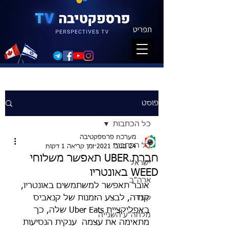
תפריט
פוסט
כל הכתבות
מערכת פרספקטיבה
כל הכתבות
24 בנוב׳ 2021
זמן קריאה 1 דקות
חברת UBER תאפשר משלוחי
ישראל
WEED באונטריו
ארה"ב
אובר תאפשר למשתמשים באונטריו, 
קנדה
קנדה, לבצע הזמנות של קנאביס 
באפליקציית Uber Eats שלה, כך 
מלחה"ע השנייה
מתאימה את עצמה  ענקית הנסיעות 