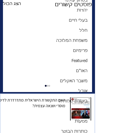
בטחון עולמי
הצג הכול
פוסטים קשורים
יהדות
בעלי חיים
חלל
משפחת המלוכה
פרימיום
Featured
האו"ם
משבר האקלים
אוכל
האם התקשורת הישראלית מתדרדרת לדיכו
ביקורת טלוויזיה
מוסרי ושנאה עצמית?
עיצוב
מסעות
לבד בעיר זרה | מי את
כותרות הבוקר