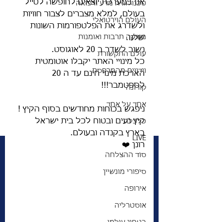
אנו במערכת יוצאים לחופשה לטייל 
טכנולוגיה מדע ורפואה
בעולם, למלא מצברים לצבור חוויות 
העולם הוירטואלי
ולשדרג את הפלטפורמות השונות 
מוזיקה תרבות ואומנות
שלנו. 
נשוב לשדר ב 20 לאוגוסט. 
עולם התקשורת
כל מינויי האתר יקבלו אוטומטית 
וידויים מהמרפסת
הארכת מינוי חינם עד ה 20 
לספטמבר!!! 
קורונה
אחד על אחד
ניפגש בכוחות מחודשים בסוף הקיץ ! 
קיץ נעים ובטוח לכל בית ישראל 
כלכלה
בארץ בקנדה ובעולם. 
LIVE
רונן ❤️
סוד ההצלחה
סיפורי מונשיין
אירופה
אוסטרליה