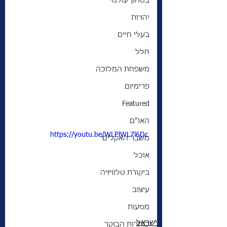
בטחון עולמי
יהדות
בעלי חיים
חלל
משפחת המלוכה
פרימיום
Featured
האו"ם
https://youtu.be/WLPlWL7l6Dc
משבר האקלים
אוכל
ביקורת טלוויזיה
עיצוב
מסעות
ישראל
כותרות הבוקר