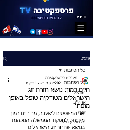
תפריט
פוסט
כל הכתבות
מערכת פרספקטיבה
כל הכתבות
22 בנוב׳ 2021
זמן קריאה 1 דקות
חיים רמון: נושא חזרת זוג
ישראל
הישראלים מטורקיה טופל באופן
ארה"ב
מופתי
קנדה
שר המשפטים לשעבר, מר חיים רמון 
מתייחס לתפקוד הממשלה המכהנת 
מלחה"ע השנייה
בנושא שחרור זוג הישראלים 