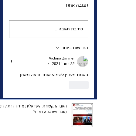
תגובה אחת
 האזהרה למדינת
הגנרל שהשתגע | מה
כתיבת תגובה...
מפחיד אותו יותר—
המצב הביטחוני של
החדשות ביותר
ישראל, או הפחד שהוא
עצמו יישכח?
Victoria Zimmer
22 בנוב׳ 2021
•
באמת מעניין לשמוע אותו. נראה מאוזן.
לייק
האם התקשורת הישראלית מתדרדרת לדיכו
מוסרי ושנאה עצמית?