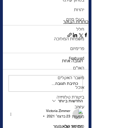
בטחון עולמי
יהדות
בעלי חיים
כותרות הבוקר
חלל
משפחת המלוכה
פרימיום
Featured
תגובה אחת
האו"ם
משבר האקלים
כתיבת תגובה...
אוכל
ביקורת טלוויזיה
החדשות ביותר
עיצוב
Victoria Zimmer
23 בדצמ׳ 2021
מסעות
•
הסיפור שלא נגמר
כותרות הבוקר