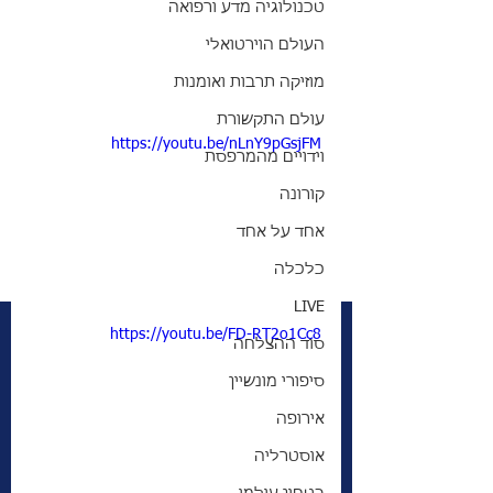
טכנולוגיה מדע ורפואה
העולם הוירטואלי
מוזיקה תרבות ואומנות
עולם התקשורת
https://youtu.be/nLnY9pGsjFM
וידויים מהמרפסת
קורונה
אחד על אחד
כלכלה
LIVE
https://youtu.be/FD-RT2o1Cc8
סוד ההצלחה
סיפורי מונשיין
אירופה
אוסטרליה