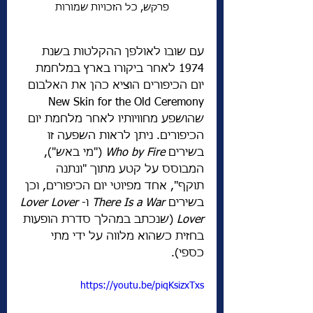
פרקש, כל הזכויות שמורות
עם שובו לאולפן ההקלטות בשנת 
1974 לאחר ביקורו בארץ במלחמת 
יום הכיפורים הוציא כהן את האלבום 
New Skin for the Old Ceremony 
שהושפע מחוויותיו לאחר מלחמת יום 
הכיפורים. ניתן לראות השפעה זו 
בשירים 
Who by Fire
 ("מי באש"), 
המבוסס על קטע מתוך "ונתנה 
תוקף", אחד מפיוטי יום הכיפורים, וכן 
בשירים 
There Is a War
 ו-
Lover Lover 
Lover
 (שנכתב במהלך סדרת הופעות 
בחזית כשהוא מלווה על ידי מתי 
כספי). 
https://youtu.be/piqKsizxTxs