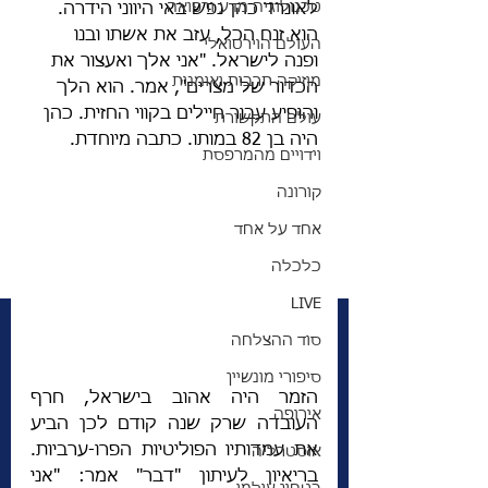
טכנולוגיה מדע ורפואה
לאונרד כהן נפש באי היווני הידרה. 
הוא זנח הכל, עזב את אשתו ובנו 
העולם הוירטואלי
ופנה לישראל. "אני אלך ואעצור את 
מוזיקה תרבות ואומנות
הכדור של מצרים", אמר. הוא הלך 
והופיע עבור חיילים בקווי החזית. כהן 
עולם התקשורת
היה בן 82 במותו. כתבה מיוחדת. 
וידויים מהמרפסת
קורונה
אחד על אחד
כלכלה
LIVE
סוד ההצלחה
סיפורי מונשיין
הזמר היה אהוב בישראל, חרף 
אירופה
העובדה שרק שנה קודם לכן הביע 
את עמדותיו הפוליטיות הפרו-ערביות. 
אוסטרליה
בריאיון לעיתון "דבר" אמר: "אני 