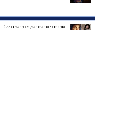
אומרים כי אני אינני אני, אז מי אני בכלל?
מוזיקה תרבות ואומנות
עונת המלפפונים החלה והם רקובים - הארד
סייל של דמוניזציה
ישראל
סיפורה של הישראלית הכי מצליחה במקסיק
סוד ההצלחה
להיות במאי סרטים? למה לך? כשפגשתי את
אורי זוהר ז"ל.