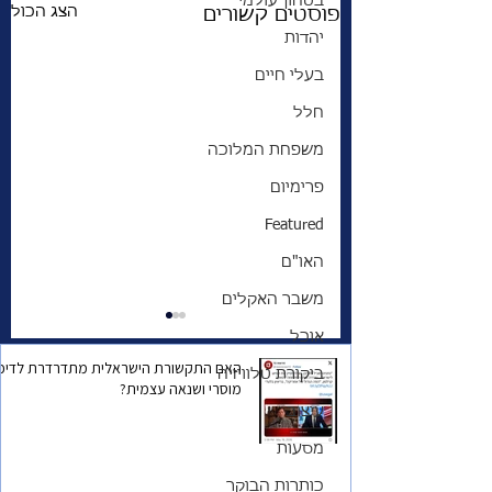
בטחון עולמי
הצג הכול
פוסטים קשורים
יהדות
בעלי חיים
חלל
משפחת המלוכה
פרימיום
Featured
האו"ם
משבר האקלים
אוכל
האם התקשורת הישראלית מתדרדרת לדיכו
ביקורת טלוויזיה
מוסרי ושנאה עצמית?
עיצוב
מסעות
ך המלא להגירה
החלום הקנדי | סיפור
כותרות הבוקר