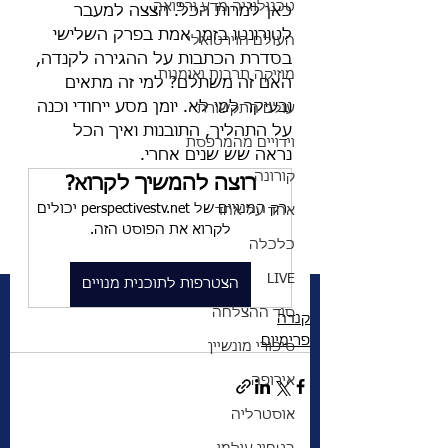
טכנולוגיה מדע ורפואה
כאן למרות הכל. הצצה למעבר 
לטורונטו בזמן אמת בפרק השלישי 
העולם הוירטואלי
בסדרת הכתבות על ההגירה לקנדה, 
מוזיקה תרבות ואומנות
האם זה משתלם? למי זה מתאים 
ובעיקר למי לא. יומן מסע ייחודי וכנה 
עולם התקשורת
על התהליך, התובנות ואיך הכל 
וידויים מהמרפסת
נראה שש שנים אחרי. 
קורונה
רוצה להמשיך לקרוא?
רק המנויים של perspectivestv.net יכולים 
אחד על אחד
לקרוא את הפוסט הזה.
כלכלה
LIVE
הצטרפות לתוכנית מנויים
סוד ההצלחה
קנדה
פרימיום
סיפורי מונשיין
אירופה
אוסטרליה