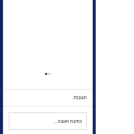
תגובות
לבד בעיר זרה | מי את
כתיבת תגובה...
שני, סגנית הקונסולית
הכללית של ישראל