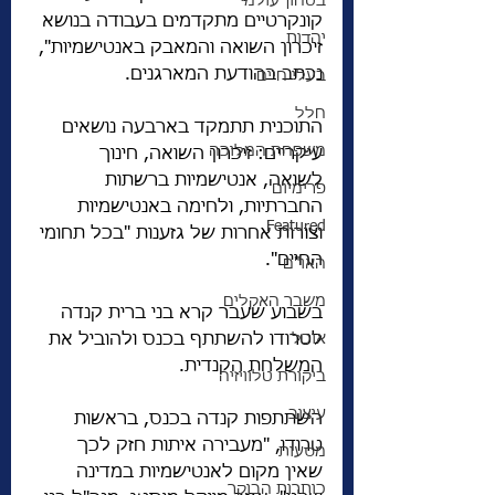
בטחון עולמי
קונקרטיים מתקדמים בעבודה בנושא 
יהדות
זיכרון השואה והמאבק באנטישמיות", 
נכתב בהודעת המארגנים.
בעלי חיים
חלל
התוכנית תתמקד בארבעה נושאים 
משפחת המלוכה
עיקריים: זיכרון השואה, חינוך 
לשואה, אנטישמיות ברשתות 
פרימיום
החברתיות, ולחימה באנטישמיות 
Featured
וצורות אחרות של גזענות "בכל תחומי 
החיים".
האו"ם
משבר האקלים
בשבוע שעבר קרא בני ברית קנדה 
אוכל
לטרודו להשתתף בכנס ולהוביל את 
המשלחת הקנדית.
ביקורת טלוויזיה
עיצוב
השתתפות קנדה בכנס, בראשות 
טרודו, "מעבירה איתות חזק לכך 
מסעות
שאין מקום לאנטישמיות במדינה 
כותרות הבוקר