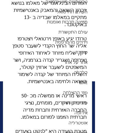
טכנולוגיה מדע ורפואה
הפורום הבינלאומי של מאלמו בנושא 
זיכרון השואה והמאבק באנטישמיות 
העולם הוירטואלי
מתקיים במאלמו שבדיה ב -13 
מוזיקה תרבות ואומנות
באוקטובר.
עולם התקשורת
טרודו יגיע באופן וירטואלי ויצטרפו 
וידויים מהמרפסת
אליה שר החוץ הקנדי לשעבר סטפן 
קורונה
דיון, שליח מיוחד לאיחוד האירופי 
ואירופה ושגריר קנדה בגרמניה, ושר 
אחד על אחד
המשפטים לשעבר ארווין קוטלר, 
כלכלה
השליח המיוחד של קנדה לשימור 
השואה ולחימה באנטישמיות.
LIVE
סוד ההצלחה
ראשי מדינה או ממשלה מכ -50 
סיפורי מונשיין
מדינות, חוקרים, מומחים, נציגי 
החברה האזרחית וחברות מדיה 
אירופה
חברתית הוזמנו לפורום במאלמו.
אוסטרליה
מטרת הועידה היא "לנקוט בצעדים 