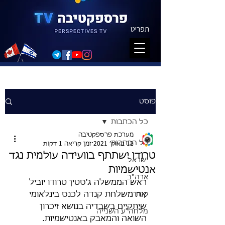
תפריט
פוסט
כל הכתבות
מערכת פרספקטיבה
כל הכתבות
12 באוק׳ 2021
זמן קריאה 1 דקות
טרודו ישתתף בוועידה עולמית נגד
ישראל
אנטישמיות
ארה"ב
ראש הממשלה ג'סטין טרודו יוביל 
קנדה
את משלחת קנדה לכנס בינלאומי 
שיתקיים בשבדיה בנושא זיכרון 
מלחה"ע השנייה
השואה והמאבק באנטישמיות. 