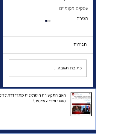
עסקים מקומיים
הגירה
תגובות
 האזהרה למדינת
הגנרל שהשתגע | מה
כתיבת תגובה...
מפחיד אותו יותר—
המצב הביטחוני של
ישראל, או הפחד שהוא
עצמו יישכח?
האם התקשורת הישראלית מתדרדרת לדיכו
מוסרי ושנאה עצמית?