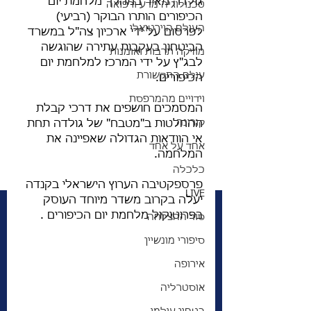
גולדה מאיר במהלך מלחמת יום 
טכנולוגיה מדע ורפואה
הכיפורים הותרו הבוקר (רביעי) 
העולם הוירטואלי
לפרסום על ידי ארכיון צה"ל במשרד 
הביטחון בעקבות עתירה שהוגשה 
מוזיקה תרבות ואומנות
לבג"ץ על ידי המרכז למלחמת יום 
עולם התקשורת
הכיפורים.
וידויים מהמרפסת
המסמכים חושפים את דרכי קבלת 
קורונה
ההחלטות ב"מטבח" של גולדה תחת 
אי הוודאות הגדולה שאפיינה את 
אחד על אחד
המלחמה. 
כלכלה
פרספקטיבה הערוץ הישראלי בקנדה 
LIVE
יעלה בקרוב משדר מיוחד העוסק 
בפרוטוקול מלחמת יום הכיפורים . 
סוד ההצלחה
סיפורי מונשיין
אירופה
אוסטרליה