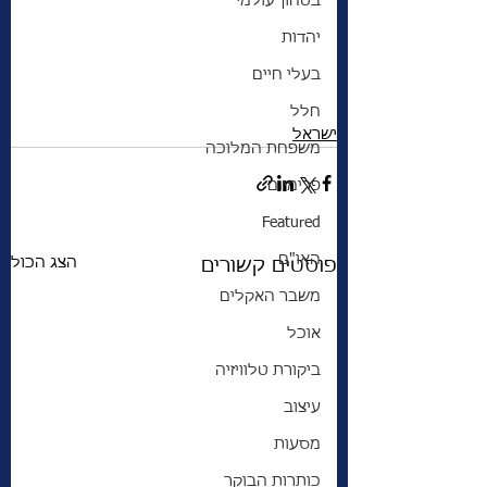
בטחון עולמי
יהדות
בעלי חיים
חלל
ישראל
משפחת המלוכה
פרימיום
Featured
האו"ם
הצג הכול
פוסטים קשורים
משבר האקלים
אוכל
ביקורת טלוויזיה
עיצוב
מסעות
כותרות הבוקר