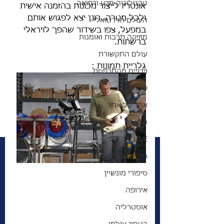
טכנולוגיה מדע ורפואה
אונטריו לייצור מכונות בהזמנה אישית 
ולכל מטרה. רונן יצא לפגוש אותם 
העולם הוירטואלי
במפעל, צפו בשידור שהפך לויראלי 
מוזיקה תרבות ואומנות
ברשתות. 
עולם התקשורת
גלריית תמונות :
וידויים מהמרפסת
קורונה
אחד על אחד
כלכלה
LIVE
סוד ההצלחה
סיפורי מונשיין
אירופה
אוסטרליה