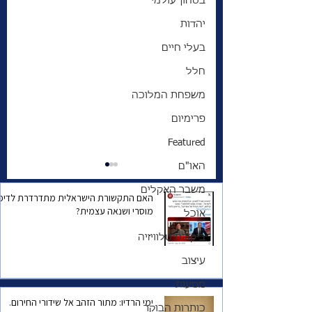
בטחון עולמי
יהדות
בעלי חיים
חלל
משפחת המלוכה
פרימיום
Featured
האו"ם
משבר האקלים
האם התקשורת הישראלית מתדרדרת לדיכו
מוסרי ושנאה עצמית?
אוכל
ביקורת טלוויזיה
עיצוב
פייסבוק תאפשר
מסעות
פוסטים הקוראים
ימי הרדיו: מתור הזהב אל שידורי החירום.
לאלימות אבל בתנאי
כותרות הבוקר