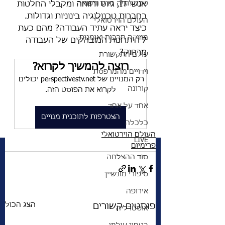
טכנולוגיה מדע ורפואה
אנשי IT, גיוס ורווחה ומקבלי החלטות 
בחברות טכנולוגיה בינוניות וגדולות. 
העולם הוירטואלי
כיצד יראה עתיד העבודה? מהם כעת 
מוזיקה תרבות ואומנות
7 היתרונות המובהקים של העבודה 
מרחוק?
עולם התקשורת
רוצה להמשיך לקרוא?
וידויים מהמרפסת
רק המנויים של perspectivestv.net יכולים 
קורונה
לקרוא את הפוסט הזה.
אחד על אחד
הצטרפות לתוכנית מנויים
כלכלה
העולם הוירטואלי
LIVE
פרימיום
סוד ההצלחה
סיפורי מונשיין
אירופה
הצג הכול
פוסטים קשורים
אוסטרליה