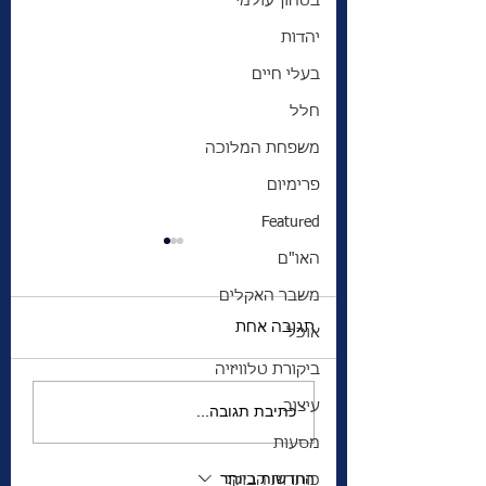
בטחון עולמי
יהדות
בעלי חיים
חלל
משפחת המלוכה
פרימיום
Featured
האו"ם
משבר האקלים
תגובה אחת
אוכל
ביקורת טלוויזיה
ספיישל חנוכה הדלקת
עיצוב
כתיבת תגובה...
 | סמדר שמואלי
הנר הראשון
מסעות
החדשות ביותר
כותרות הבוקר