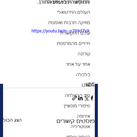
טכנולוגיה מדע ורפואה
התקשורת בזעזוע התורן. 
העולם הוירטואלי
מוזיקה תרבות ואומנות
https://youtu.be/n--p789d7VA
עולם התקשורת
וידויים מהמרפסת
קורונה
אחד על אחד
כלכלה
LIVE
LIVE
סוד ההצלחה
סיפורי מונשיין
אירופה
הצג הכול
פוסטים קשורים
אוסטרליה