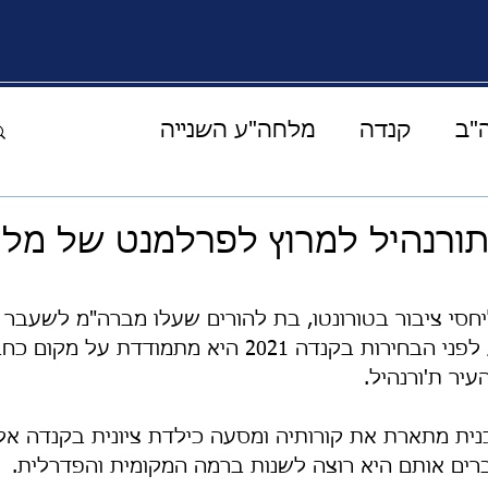
"ב
קנדה
מלחה"ע השנייה
העולם הוירטואלי
מוזיקה תרבות ואומנות
ורנהיל למרוץ לפרלמנט של מל
ים מהמרפסת
קורונה
אחד על אחד
חסי ציבור בטורונטו, בת להורים שעלו מברה"מ לשעבר 
כך לקנדה. כעת, רגע לפני הבחירות בקנדה 2021 היא מתמוד
ר ת'ורנהיל. 
ההצלחה
סיפורי מונשיין
אירופה
ת מתארת את קורותיה ומסעה כילדת ציונית בקנדה אל 
רים אותם היא רוצה לשנות ברמה המקומית והפדרלית.
יהדות
בעלי חיים
חלל