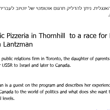
 
ום
Featured
האו"ם
משבר האקלים
c Pizzeria in Thornhill  to a race for
עיצוב
מסעות
a Lantzman
 public relations firm in Toronto, the daughter of paren
 USSR to Israel and later to Canada.
n is a guest on the program and describes her experienc
n Canada to the world of politics and what does she want 
l levels.