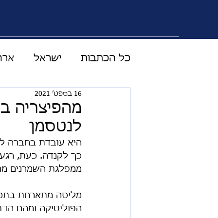
כל הכתבות
ישראל
ארה
16 בספט׳ 2021
טכנולוגיה מדע ורפואה
מהפיצריה בת
לנטסמן
עולם התקשורת
וידוי
היא עובדת בחברה לי
ממפלגת השמרנים מהעי
כלכלה
LIVE
סוד 
מליסה מתארחת בתכני
הפוליטיקה ומהם הדב
אוסטרליה
בטחון עולמי