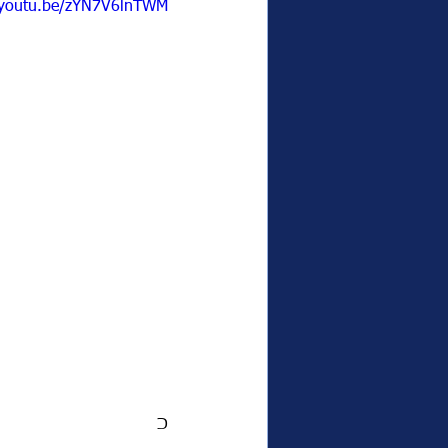
/youtu.be/zYN7V6lnTWM
כ