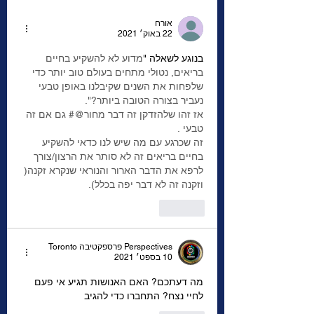
אורח
22 באוק׳ 2021
בנוגע לשאלה "
מדוע לא להשקיע בחיים 
בריאים, נטולי מתחים בעולם טוב יותר כדי 
שלפחות את השנים שקיבלנו באופן טבעי 
נעביר בצורה הטובה ביותר?". 
אז זהו שלהזדקן זה דבר מחור@# גם אם זה 
טבעי .
זה שכרגע עם מה שיש לנו כדאי להשקיע 
בחיים בריאים זה לא סותר את הרצון/צורך 
לרפא את הדבר הארור והנוראי שנקרא זקנה( 
וזקנה זה לא דבר יפה בכלל).
לייק
Perspectives פרספקטיבה Toronto
10 בספט׳ 2021
מה דעתכם? האם האנושות תגיע אי פעם 
לחיי נצח? התחברו כדי להגיב 