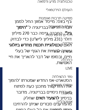
טכנולוגיה מדע ורפואה
העולם הוירטואלי
מוזיקה תרבות ואומנות
ג'ף בזוס: מייסד אמזון החל לממן 
עולם התקשורת
חברה חדשה בבריטניה ל 
"היפוך 
גיל"
. החברה גייסה כבר 270 מיליון 
וידויים מהמרפסת
דולר (231 מיליון ליש"ט) כדי לבדוק 
קורונה
האם 
טכנולוגיית תכנות מחדש ביולוגי
עשויה להחיות את הגוף של בעלי 
אחד על אחד
חיים, ובסופו של דבר להאריך את חיי 
כלכלה
האנושות. 
LIVE
סוד ההצלחה
הסטארט-אפ החדש שמטרתו 'להפוך 
סיפורי מונשיין
את ההזדקנות' מתכנן כעת לפתוח 
מעבדת ניסויים בבריטניה. מדובר 
אירופה
בניסיון 
להצעיר תאים
 שחלק 
אוסטרליה
מהמדענים סבורים שניתן להרחיבו 