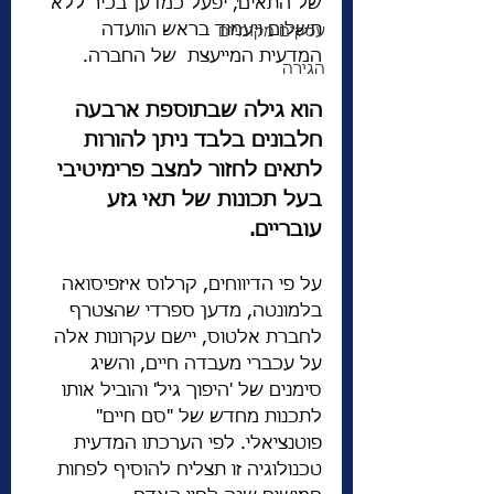
של התאים, יפעל כמדען בכיר ללא 
תשלום ויעמוד בראש הוועדה 
עסקים מקומיים
המדעית המייעצת  של החברה.
הגירה
הוא גילה שבתוספת ארבעה 
חלבונים בלבד ניתן להורות 
לתאים לחזור למצב פרימיטיבי 
בעל תכונות של תאי גזע 
עובריים.
על פי הדיווחים, קרלוס איזפיסואה 
בלמונטה, מדען ספרדי שהצטרף 
לחברת אלטוס, יישם עקרונות אלה 
על עכברי מעבדה חיים, והשיג 
סימנים של 'היפוך גיל' והוביל אותו 
לתכנות מחדש של "סם חיים" 
פוטנציאלי. לפי הערכתו המדעית 
טכנולוגיה זו תצליח להוסיף לפחות 