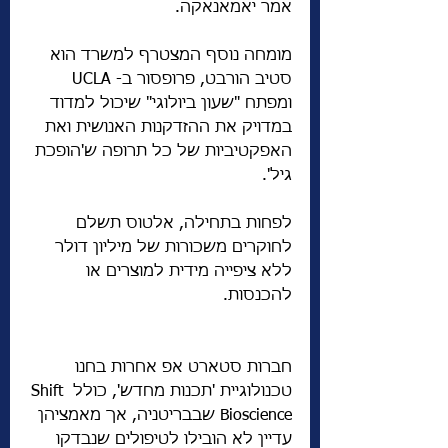
אמר יאמאנאקה.
מומחה נוסף המצטרף למשרד הוא 
סטיב הורבט, פרופסור ב- UCLA 
ומפתח "שעון ביולוגי" שיכול למדוד 
במדויק את ההזדקנות האנושית ואת 
האפקטיביות של כל תרופה ש'הופכת 
גיל'.
לפחות בתחילה, אלטוס תשלם 
לחוקרים משכורות של מיליון דולר 
ללא ציפייה מידית למוצרים או 
להכנסות.
חברות סטארט אפ אחרות בחנו 
טכנולוגיית 'תכנות מחדש', כולל Shift 
Bioscience שבבריטניה, אך מאמציהן 
עדיין לא הובילו לטיפולים שנבדקו 