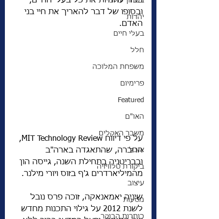
בכדי להחיות את כל בעלי החיים, 
בטחון עולמי
ובסופו של דבר להאריך את חיי בני 
יהדות
האדם.
בעלי חיים
חלל
משפחת המלוכה
פרימיום
Featured
האו"ם
משבר האקלים
על פי דיווח MIT Technology Review, 
אוכל
החברה, שהתאגדה בארה"ב 
ובבריטניה בתחילת השנה, גייסה הון 
ביקורת טלוויזיה
מהמיליארדרים ג'ף בזוס ויורי מילנר.
עיצוב
שיניה יאמאנאקה, זוכה פרס נובל 
מסעות
לשנת 2012 על גילוי התכנות מחדש 
כותרות הבוקר