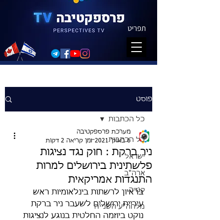
תפריט
פוסט
כל הכתבות
מערכת פרספקטיבה
כל הכתבות
6 באוק׳ 2021
זמן קריאה 2 דקות
ניר ברקת : חוק נגד נציגות
ישראל
פלשתינית בירושלים למרות
ארה"ב
התנגדות אמריקאית
קנדה
בראיון לרשתות בינלאומיות ראש 
עיריית ירושלים לשעבר ניר ברקת 
מלחה"ע השנייה
נוקט ביוזמה החלטית בנוגע לנציגות 