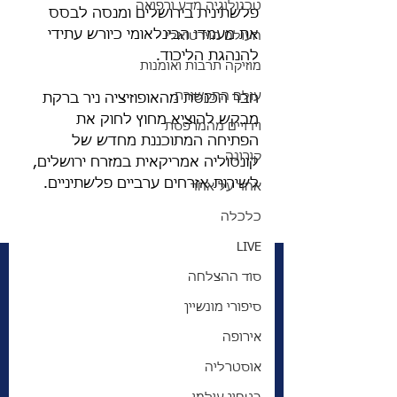
טכנולוגיה מדע ורפואה
פלשתינית בירושלים ומנסה לבסס 
את מעמדו הבינלאומי כיורש עתידי 
העולם הוירטואלי
להנהגת הליכוד. 
מוזיקה תרבות ואומנות
עולם התקשורת
חבר הכנסת מהאופוזיציה ניר ברקת 
מבקש להוציא מחוץ לחוק את 
וידויים מהמרפסת
הפתיחה המתוכננת מחדש של 
קורונה
קונסוליה אמריקאית במזרח ירושלים, 
לשירות אזרחים ערביים פלשתיניים.
אחד על אחד
כלכלה
LIVE
סוד ההצלחה
סיפורי מונשיין
אירופה
אוסטרליה