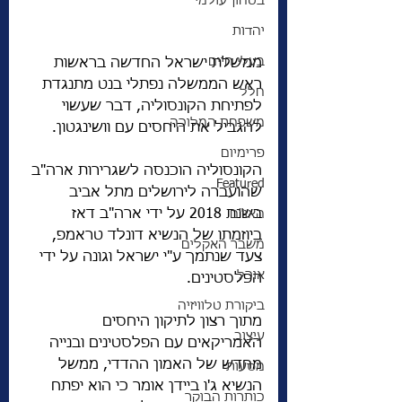
בטחון עולמי
יהדות
בעלי חיים
ממשלת ישראל החדשה בראשות 
ראש הממשלה נפתלי בנט מתנגדת 
חלל
לפתיחת הקונסוליה, דבר שעשוי  
משפחת המלוכה
להגביל את היחסים עם וושינגטון. 
פרימיום
הקונסוליה הוכנסה לשגרירות ארה"ב 
Featured
שהועברה לירושלים מתל אביב 
בשנת 2018 על ידי ארה"ב דאז 
האו"ם
ביוזמתו של הנשיא דונלד טראמפ, 
משבר האקלים
צעד שנתמך ע"י ישראל וגונה על ידי 
אוכל
הפלסטינים.
ביקורת טלוויזיה
מתוך רצון לתיקון היחסים 
עיצוב
האמריקאים עם הפלסטינים ובנייה 
מחדש של האמון ההדדי, ממשל 
מסעות
הנשיא ג'ו ביידן אומר כי הוא יפתח 
כותרות הבוקר