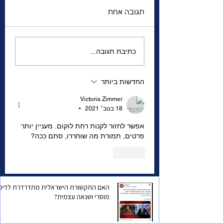
תגובה אחת
 האזהרה למדינת
הגנרל שהשתגע | מה
כתיבת תגובה...
מפחיד אותו יותר—
המצב הביטחוני של
החדשות ביותר
ישראל, או הפחד שהוא
עצמו יישכח?
Victoria Zimmer
18 בנוב׳ 2021
•
אפשר לחזור לקנות רחת לוקום. מעניין יותר 
פרטים, תמורת מה שוחררו, סתם ככה? 
לייק
האם התקשורת הישראלית מתדרדרת לדיכו
מוסרי ושנאה עצמית?