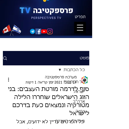
תפריט
פוסט
כל הכתבות
מערכת פרספקטיבה
כל הכתבות
17 בנוב׳ 2021
זמן קריאה 1 דקות
סוף לדרמה מורטת העצבים: בני
ישראל
הזוג הישראלים שוחררו הלילה
ארה"ב
מטורקיה ונמצאים כעת בדרכם
קנדה
לישראל
מלחה"ע השנייה
כל הפרטים עדיין לא ידועים, אבל 