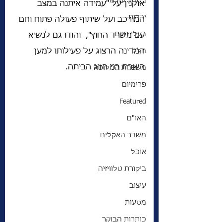
בטחון עולמי
אוקנין על "עמידה איתנה במצב 
יהדות
המורכב ועל שיתוף פעולה פתוח וחם 
בעלי חיים
עם משרד החוץ",  והודו גם לנשיא 
חלל
המדינה הרצוג על פעילותו למען 
השבת בני הזוג הביתה.
משפחת המלוכה
פרימיום
Featured
האו"ם
משבר האקלים
אוכל
ביקורת טלוויזיה
עיצוב
מסעות
כותרות הבוקר