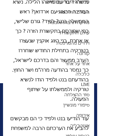
טכנולוגיה מדע ורפואה
מישהו דיבר עם מישהו הלילה. נשיא 
המדינה הרצוג עם ארדואן? ראש 
העולם הוירטואלי
הממשלה בנט? לפיד? גורם שלישי, 
מוזיקה תרבות ואומנות
כפי שפורסם בתקשורת הזרה ? כך 
עולם התקשורת
או אחרת, בני הזוג אוקנין שנעצרו 
וידויים מהמרפסת
בטורקיה בתחילת החודש שוחררו 
קורונה
הערב ממעצר והם בדרכם לישראל, 
אחד על אחד
כך נמסר בהודעה מרה"מ ושר החוץ. 
כלכלה
בהודעתם בנט ולפיד הודו לנשיא 
LIVE
טורקיה ולממשלתו על שיתוף 
סוד ההצלחה
הפעולה. 
סיפורי מונשיין
אירופה
עוד הודיעו בנט ולפיד כי הם מבקשים 
אוסטרליה
להביע את הערכתם הרבה למשפחת 