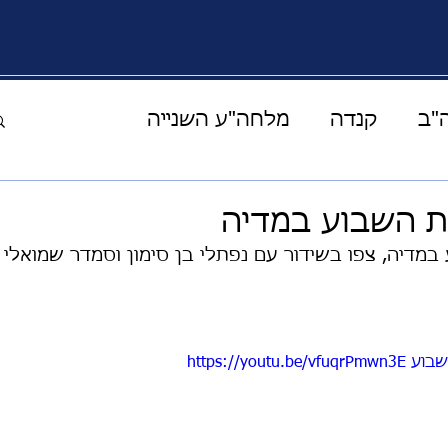
"ב
קנדה
מלחה"ע השנייה
העולם הוירטואלי
מוזיקה תרבות ואומנות
ת השבוע במדיה
במדיה, צפו בשידור עם נפתלי בן סימון וסמדר שמואלי
ים מהמרפסת
קורונה
אחד על אחד
ההצלחה
סיפורי מונשיין
אירופה
https://yo
יהדות
בעלי חיים
חלל