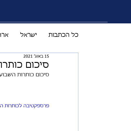
כל הכתבות
ישראל
ארה
15 באוג׳ 2021
טכנולוגיה מדע ורפואה
סיכום כותרו
סיכום כותרות השבוע 
עולם התקשורת
וידוי
כלכלה
LIVE
סוד 
פרספקטיבה לכותרות השבוע utu.be/vfuqrPmwn3E
אוסטרליה
בטחון עולמי