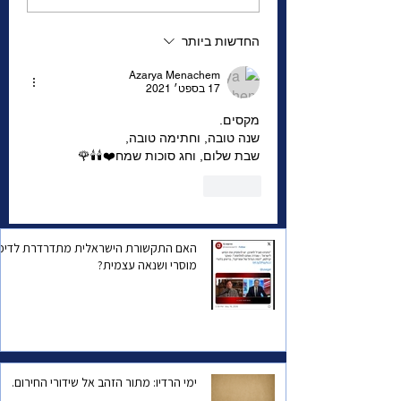
גבריאל
החדשות ביותר
Azarya Menachem
17 בספט׳ 2021
מקסים.
שנה טובה, וחתימה טובה,
שבת שלום, וחג סוכות שמח❤️🕯️🕯️🌹
לייק
האם התקשורת הישראלית מתדרדרת לדיכו
מוסרי ושנאה עצמית?
ימי הרדיו: מתור הזהב אל שידורי החירום.