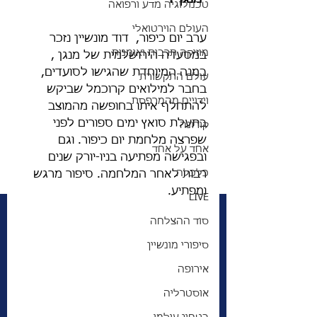
טכנולוגיה מדע ורפואה
העולם הוירטואלי
ערב יום כיפור,  דוד מונשיין נזכר 
מוזיקה תרבות ואומנות
במסעדה הירושלמית של מנגן , 
במנה המיוחדת שהגישו לסועדים, 
עולם התקשורת
בחבר למילואים קרוכמל שביקש 
וידויים מהמרפסת
להתחלף איתו בחופשה מהמוצב 
בתעלת סואץ ימים ספורים לפני 
קורונה
שפרצה מלחמת יום כיפור. וגם 
אחד על אחד
ובפגישה מפתיעה בניו-יורק שנים 
כלכלה
רבות לאחר המלחמה. סיפור מרגש 
ומפתיע. 
LIVE
סוד ההצלחה
סיפורי מונשיין
אירופה
אוסטרליה