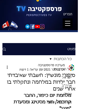
תפריט
פוסט
כל הכתבות
מערכת פרספקטיבה
כל הכתבות
14 בספט׳ 2021
זמן קריאה 1 דקות
סיפורי מונשיין: חשבתי שאיבדתי
ישראל
חבר ילדות במלחמה ונתקלתי בו
ארה"ב
אחרי שנים
קנדה
מלחמת יום כיפור, החבר 
קרוכמל, חצי מסטינג ומסעדת 
מלחה"ע השנייה
"מנגן". 