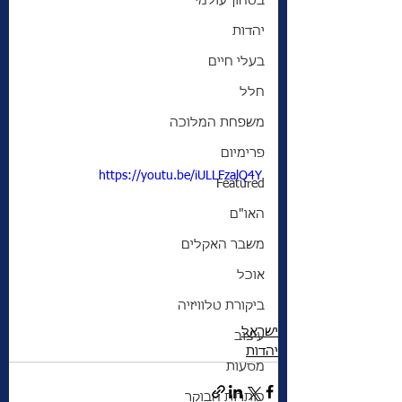
בטחון עולמי
יהדות
בעלי חיים
חלל
משפחת המלוכה
פרימיום
https://youtu.be/iULLFzalQ4Y
Featured
האו"ם
משבר האקלים
אוכל
ביקורת טלוויזיה
ישראל
עיצוב
יהדות
מסעות
כותרות הבוקר