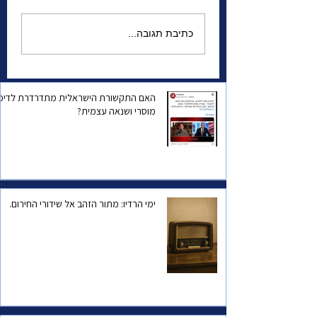
 האזהרה למדינת
הגנרל שהשתגע | מה
כתיבת תגובה...
מפחיד אותו יותר—
המצב הביטחוני של
ישראל, או הפחד שהוא
עצמו יישכח?
האם התקשורת הישראלית מתדרדרת לדיכו
מוסרי ושנאה עצמית?
ימי הרדיו: מתור הזהב אל שידורי החירום.