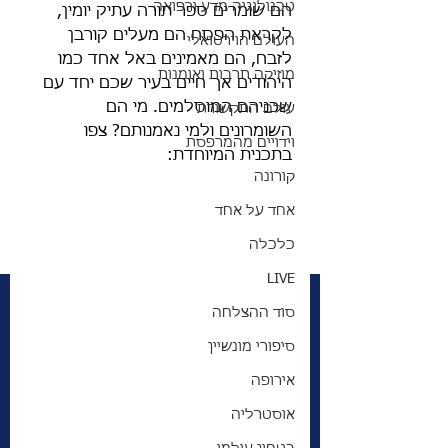
טכנולוגיה מדע ורפואה
הם שומרים ספר תורה עתיק יומין, 
לקראת הפסח הם מעלים קורבן 
העולם הוירטואלי
לזבח, הם מאמינים באל אחד כמו 
מוזיקה תרבות ואומנות
היהודים אך חיים בעיר שכם יחד עם 
שכניהם המוסלמים. מי הם 
עולם התקשורת
השומרונים ולמי נאמנותם? צפו 
וידויים מהמרפסת
בתכנית המיוחדת: 
קורונה
אחד על אחד
כלכלה
LIVE
סוד ההצלחה
סיפורי מונשיין
אירופה
אוסטרליה