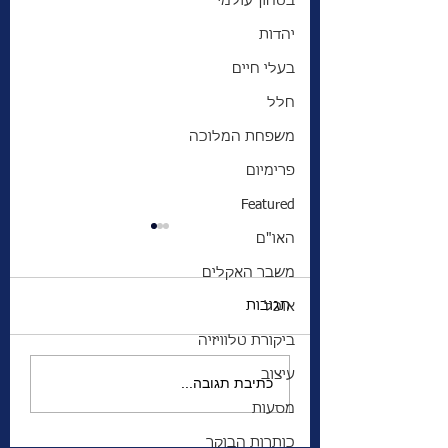
בטחון עולמי
יהדות
בעלי חיים
חלל
משפחת המלוכה
פרימיום
Featured
האו"ם
משבר האקלים
תגובות
אוכל
ביקורת טלוויזיה
 האזהרה למדינת
הגנרל שהשתגע | מה
עיצוב
כתיבת תגובה...
מפחיד אותו יותר—
מסעות
המצב הביטחוני של
כותרות הבוקר