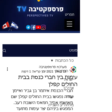
תפריט
פוסט
כל הכתבות
מערכת פרספקטיבה
כל הכתבות
19 באוק׳ 2021
זמן קריאה 1 דקות
עימות בין חברי כנסת בבית
ישראל
החולים קפלן
ארה"ב
חברי הכנסת איתמר בן גביר ואיימן 
קנדה
עודה נפגשו בבית החולים קפלן שם 
מאושפז אסיר חמאס השובת רעב. 
מלחה"ע השנייה
המפגש ביניהם יצר עימות מתועד 