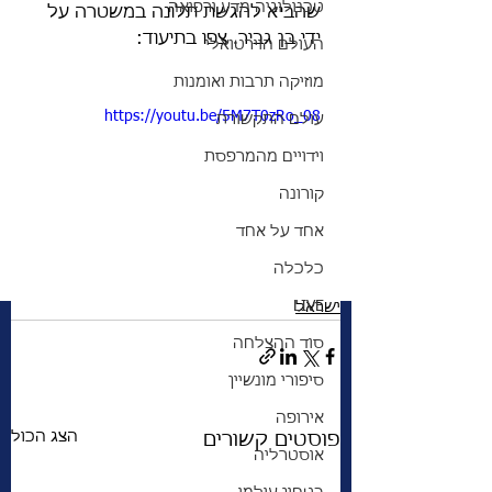
טכנולוגיה מדע ורפואה
שהביא להגשת תלונה במשטרה על 
ידי בן גביר. צפו בתיעוד:
העולם הוירטואלי
מוזיקה תרבות ואומנות
https://youtu.be/5M7T0zRo_08
עולם התקשורת
וידויים מהמרפסת
קורונה
אחד על אחד
כלכלה
LIVE
ישראל
סוד ההצלחה
סיפורי מונשיין
אירופה
הצג הכול
פוסטים קשורים
אוסטרליה