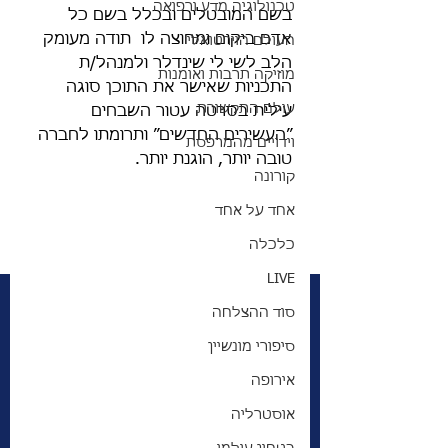
טכנולוגיה מדע ורפואה
בשם המובטלים ובכלל בשם כל 
אדם ביקום ומחוצה לו  תודה מעומק 
העולם הוירטואלי
הלב לשי לי שינדלר ולמנהל/ת 
מוזיקה תרבות ואומנות
התכניות שאישר את התוכן סוגה 
עולם התקשורת
עילית בסרטה עטור השבחים 
״העשירים החדשים״ ותרומתו לחברה 
וידויים מהמרפסת
טובה יותר, הוגנת יותר. 
קורונה
אחד על אחד
כלכלה
LIVE
סוד ההצלחה
סיפורי מונשיין
אירופה
אוסטרליה