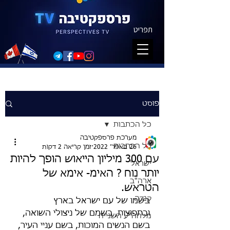
תפריט
פוסט
כל הכתבות
מערכת פרספקטיבה
כל הכתבות
26 באפר׳ 2022
זמן קריאה 2 דקות
עם 300 מיליון הייאוש הופך להיות
ישראל
יותר נוח ? האימ- אימא של
ארה"ב
הטראש.
קנדה
בשמו של עם ישראל בארץ 
ובתפוצות, בשמם של ניצולי השואה, 
מלחה"ע השנייה
בשם הנשים המוכות, בשם עניי העיר, 