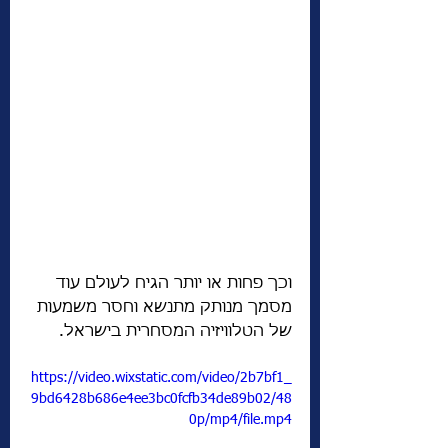
וכך פחות או יותר הגיח לעולם עוד 
מסמך מנותק מתנשא וחסר משמעות 
של הטלוויזיה המסחרית בישראל. 
https://video.wixstatic.com/video/2b7bf1_
9bd6428b686e4ee3bc0fcfb34de89b02/48
0p/mp4/file.mp4