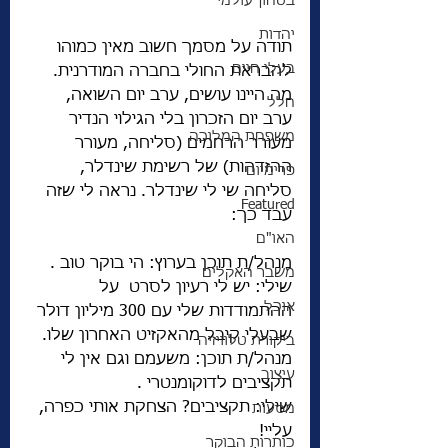
בטחון עולמי
יהדות
תודה על מסמך חשוב מאין כמוהו 
בעלי חיים
להבראת החולי בחברה המודרנית. 
מה היינו עושים, ערב יום השואה, 
חלל
ערב יום הזכרון בלי הגילוי הנדיר 
משפחת המלוכה
מעורר הרחמים (סליחה, מעורר 
ההזדהות) של רשימת שינדלר, 
פרימיום
סליחה שי לי שינדלר. נראה לי שזה 
Featured
עבד כך: 
האו"ם
מנהל/ת תוכן בערוץ: הי בוקר טוב . 
משבר האקלים
שילי: יש לי רעיון לסרט  על 
אוכל
ההתמודדות שלי עם 300 מיליון דולר 
שבעלי קיבל מהאקזיט האחרון שלו. 
ביקורת טלוויזיה
מנהל/ת תוכן: משעמם וגם אין לי 
עיצוב
תקציבים לדוקומנטרי . 
שילי: תקציבים? הצחקת אותי כפרה, 
מסעות
עליי! 
כותרות הבוקר