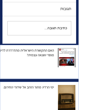
תגובות
 האזהרה למדינת
הגנרל שהשתגע | מה
כתיבת תגובה...
מפחיד אותו יותר—
המצב הביטחוני של
ישראל, או הפחד שהוא
עצמו יישכח?
האם התקשורת הישראלית מתדרדרת לדיכו
מוסרי ושנאה עצמית?
ימי הרדיו: מתור הזהב אל שידורי החירום.