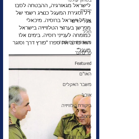
בטחון עולמי
לישראל מגאורגיה, ההבטחה לסבו 
יהדות
ז"ל וסגירת המעגל כנציג רשמי של 
צה"ל וישראל ברוסיה. מיכאלי 
בעלי חיים
מפרשן בערוצי הטלוויזיה בישראל 
חלל
כמומחה לענייני רוסיה. בימים אלו 
משפחת המלוכה
הוא כותב את ספרו "פורץ דרך וסוגר 
מעגל".  
פרימיום
Featured
האו"ם
משבר האקלים
אוכל
ביקורת טלוויזיה
עיצוב
מסעות
כותרות הבוקר