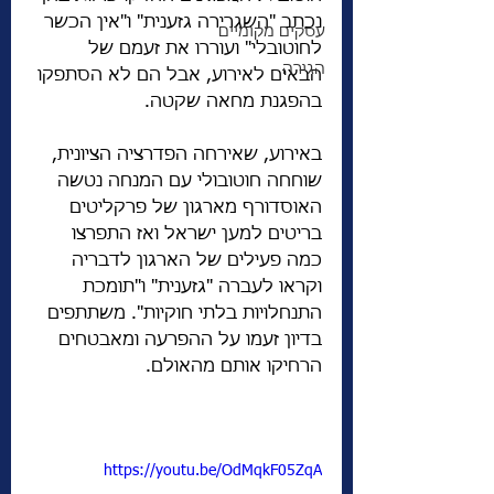
נכתב "השגרירה גזענית" ו"אין הכשר 
עסקים מקומיים
לחוטובלי" ועוררו את זעמם של 
הגירה
הבאים לאירוע, אבל הם לא הסתפקו 
בהפגנת מחאה שקטה.
באירוע, שאירחה הפדרציה הציונית, 
שוחחה חוטובולי עם המנחה נטשה 
האוסדורף מארגון של פרקליטים 
בריטים למען ישראל ואז התפרצו 
כמה פעילים של הארגון לדבריה 
וקראו לעברה "גזענית" ו"תומכת 
התנחלויות בלתי חוקיות". משתתפים 
בדיון זעמו על ההפרעה ומאבטחים 
הרחיקו אותם מהאולם.
https://youtu.be/OdMqkF05ZqA