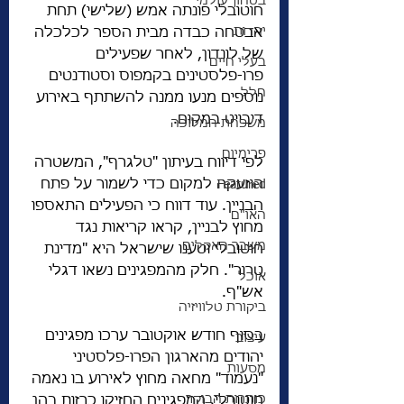
בטחון עולמי
חוטובלי פונתה אמש (שלישי) תחת 
יהדות
אבטחה כבדה מבית הספר לכלכלה 
של לונדון, לאחר שפעילים 
בעלי חיים
פרו-פלסטינים בקמפוס וסטודנטים 
חלל
נוספים מנעו ממנה להשתתף באירוע 
דיבייט במקום.
משפחת המלוכה
פרימיום
לפי דיווח בעיתון "טלגרף", המשטרה 
הוזעקה למקום כדי לשמור על פתח 
Featured
הבניין. עוד דווח כי הפעילים התאספו 
האו"ם
מחוץ לבניין, קראו קריאות נגד 
משבר האקלים
חוטובלי וטענו שישראל היא "מדינת 
טרור". חלק מהמפגינים נשאו דגלי 
אוכל
אש"ף.
ביקורת טלוויזיה
בסוף חודש אוקטובר ערכו מפגינים 
עיצוב
יהודים מהארגון הפרו-פלסטיני 
מסעות
"נעמוד" מחאה מחוץ לאירוע בו נאמה 
כותרות הבוקר
חוטובלי. המפגינים החזיקו כרזות בהן 