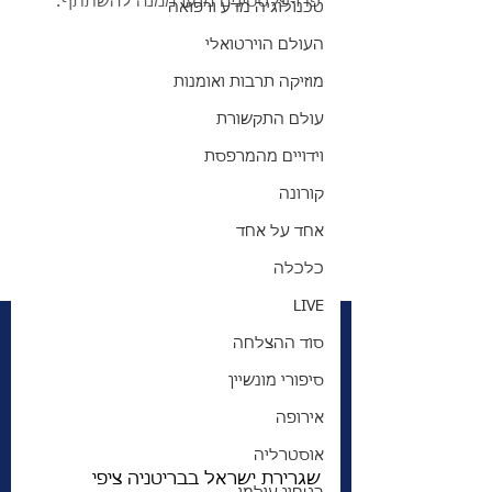
פרו-פלסטינים מנעו ממנה להשתתף.
טכנולוגיה מדע ורפואה
העולם הוירטואלי
מוזיקה תרבות ואומנות
עולם התקשורת
וידויים מהמרפסת
קורונה
אחד על אחד
כלכלה
LIVE
סוד ההצלחה
סיפורי מונשיין
אירופה
אוסטרליה
שגרירת ישראל בבריטניה ציפי 