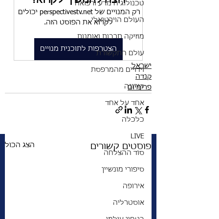
רוצה להמשיך לקרוא?
טכנולוגיה מדע ורפואה
רק המנויים של perspectivestv.net יכולים 
העולם הוירטואלי
לקרוא את הפוסט הזה.
מוזיקה תרבות ואומנות
הצטרפות לתוכנית מנויים
עולם התקשורת
ישראל
וידויים מהמרפסת
קנדה
קורונה
פרימיום
אחד על אחד
כלכלה
LIVE
הצג הכול
פוסטים קשורים
סוד ההצלחה
סיפורי מונשיין
אירופה
אוסטרליה