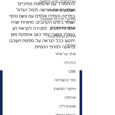
טכנולוגיה מדע ורפואה
להתמודד עם שיטפונות מסיביים 
שמונעים את הגישה לנמל הגדול 
העולם הוירטואלי
במדינה והותירו אלפים עם גשם נוסף 
מוזיקה תרבות ואומנות
שצפוי בימים הקרובים. סחורות שהיו 
עולם התקשורת
אמורות להגיע  למכירה לקראת חג 
המולד ומוצרי יסוד כגון אספקת מזון 
וידויים מהמרפסת
יתקעו ככל הנראה על ספינות ויעוכבו 
קורונה
בהגעה למדפי החנויות. 
אחד על אחד
כלכלה
LIVE
סוד ההצלחה
סיפורי מונשיין
אירופה
אוסטרליה