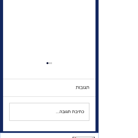
תגובות
לבד בעיר זרה | מי את
כתיבת תגובה...
שני, סגנית הקונסולית
הכללית של ישראל
בטורונטו ?