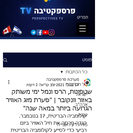
תפריט
פוסט
כל הכתבות
מערכת פרספקטיבה
כל הכתבות
17 בנוב׳ 2021
זמן קריאה 2 דקות
שטפונות, הרס ונמל ימי משותק
ישראל
באזור וונקובר | "סערת מזג האוויר
ארה"ב
הגרועה ביותר במאה שנה"
קנדה
קולומביה הבריטית, 17 בנובמבר. 
קנדה פרסה את חיל האוויר ביום 
מלחה"ע השנייה
רביעי כדי לסייע לקולומביה הבריטית 