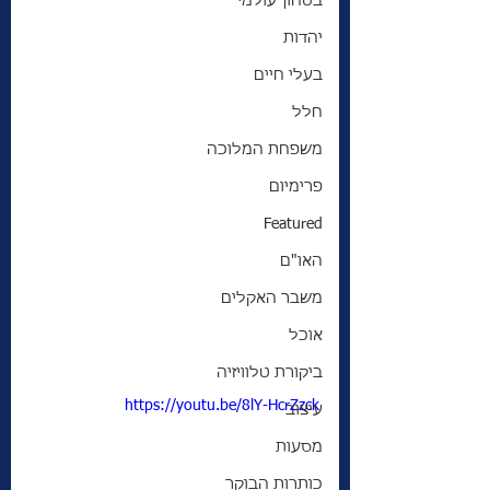
בטחון עולמי
יהדות
בעלי חיים
חלל
משפחת המלוכה
פרימיום
Featured
האו"ם
משבר האקלים
אוכל
ביקורת טלוויזיה
https://youtu.be/8lY-HcrZzck
עיצוב
מסעות
כותרות הבוקר