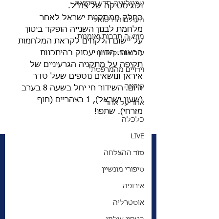
טכנולוגיה מדע ורפואה
ולוגיסטיקה של צה"ל.
כחלק ממסקנות ישראל לאחר 
העולם הוירטואלי
מלחמת לבנון השנייה הופקד ביטון 
מוזיקה תרבות ואומנות
על יישום הלקחים לקראת המלחמות 
הבאות. הדיון יעסוק בהיתכנות 
עולם התקשורת
תקיפה על מתקניה הגרעיניים של 
וידויים מהמרפסת
איראן ונושאים נוספים שעל סדר 
קורונה
היום. השידור חי יחל בשעה 8 בערב 
(שעון ישראל), 1 בצהריים (חוף 
אחד על אחד
מזרחי). שתפו! 
כלכלה
LIVE
סוד ההצלחה
סיפורי מונשיין
אירופה
אוסטרליה