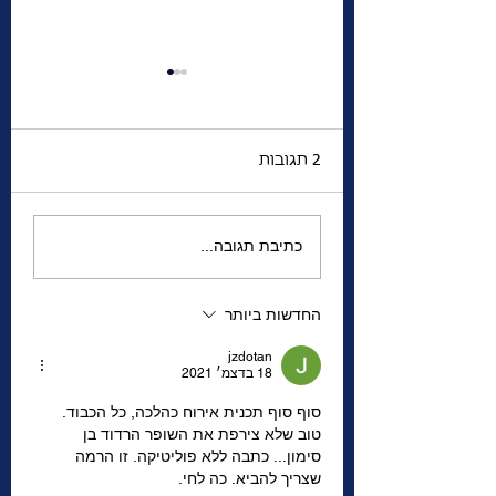
2 תגובות
 האזהרה למדינת
הגנרל שהשתגע | מה
כתיבת תגובה...
מפחיד אותו יותר—
המצב הביטחוני של
החדשות ביותר
ישראל, או הפחד שהוא
עצמו יישכח?
jzdotan
18 בדצמ׳ 2021
סוף סוף תכנית אירוח כהלכה, כל הכבוד. 
טוב שלא צירפת את השופר הרדוד בן 
סימון... כתבה ללא פוליטיקה. זו הרמה 
שצריך להביא. כה לחי. 