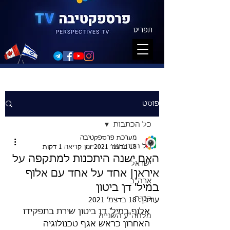
תפריט
פוסט
כל הכתבות
מערכת פרספקטיבה
כל הכתבות
18 בדצמ׳ 2021
זמן קריאה 1 דקות
האם ישנה היתכנות למתקפה על
ישראל
איראן| אחד על אחד עם אלוף
ארה"ב
במיל' דן ביטון
קנדה
עודכן:
18 בדצמ׳ 2021
אלוף במיל' דן ביטון שירת בתפקידו 
מלחה"ע השנייה
האחרון כראש אגף טכנולוגיה 