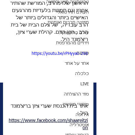
טכנולוגיה מדע ורפואה
הראשון שלו מהרב, המורשת שהותיר 
אחריו וגם תמונות בלעדיות מהרגעים 
העולם הוירטואלי
האישיים ביותר והגדולים ביותר של 
מוזיקה תרבות ואומנות
הרב עובדיה,  של צלם הבית של בית 
הרב , רונן קדם. קהילת שערי ציון, 
עולם התקשורת
ריצ'מונד היל. 
וידויים מהמרפסת
קורונה
https://youtu.be/rPHyya0-268
אחד על אחד
כלכלה
LIVE
סוד ההצלחה
סיפורי מונשיין
אתר בית הכנסת שערי ציון בריצ'מונד 
היל : 	
אירופה
https://www.facebook.com/shaareitzi
אוסטרליה
on