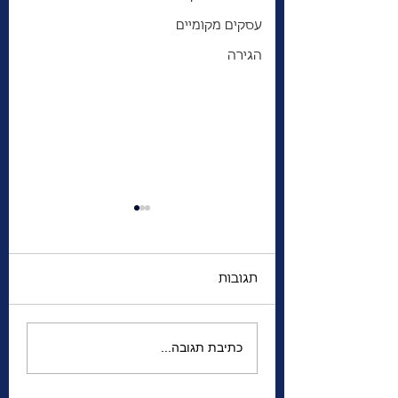
עסקים מקומיים
הגירה
תגובות
ימי הרדיו: מתור הזהב
כתיבת תגובה...
ה — ולילה שחור
אל שידורי החירום.