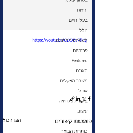
בטחון עולמי
יהדות
בעלי חיים
חלל
https://youtu.be/CsX9Zv7llxQ
משפחת המלוכה
פרימיום
Featured
האו"ם
משבר האקלים
אוכל
ביקורת טלוויזיה
עיצוב
הצג הכול
פוסטים קשורים
מסעות
כותרות הבוקר