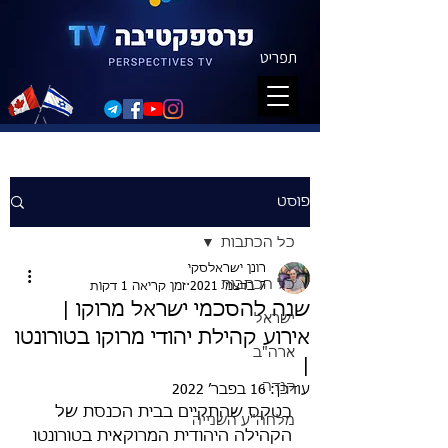
תפריט
פוסט
כל הכתבות
רונן ישראלסקי
כל הכתבות
7 בדצמ׳ 2021
זמן קריאה 1 דקות
שנה להסכמי ישראל מרוקו |
ישראל
אירוע קהילת יהודי מרוקו בטורונטו
ארה"ב
|
קנדה
עודכן:
16 בפבר׳ 2022
בטקס שהתקיים בבית הכנסת של 
מלחה"ע השנייה
הקהילה היהודית המרוקאית בטורונטו 