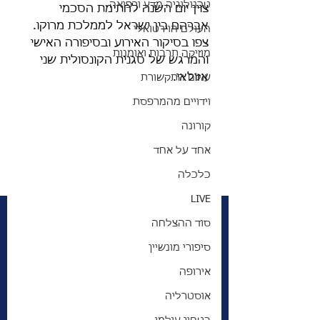
טכנולוגיה מדע ורפואה
צוין יום השנה לחתימת הסכמי 
אברהם בין ישראל לממלכת מרוקו. 
העולם הוירטואלי
צפו בסיקור האירוע ובסיפורה האישי 
מוזיקה תרבות ואומנות
והמרגש של סגנית הקונסולית שני 
אזולאי. 
עולם התקשורת
וידויים מהמרפסת
קורונה
אחד על אחד
כלכלה
LIVE
סוד ההצלחה
סיפורי מונשיין
אירופה
אוסטרליה