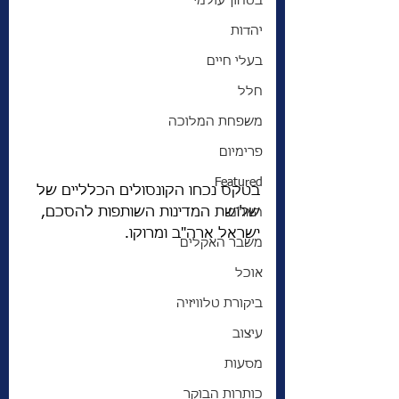
בטחון עולמי
יהדות
בעלי חיים
חלל
משפחת המלוכה
פרימיום
Featured
בטקס נכחו הקונסולים הכלליים של 
שלושת המדינות השותפות להסכם, 
האו"ם
ישראל ארה"ב ומרוקו. 
משבר האקלים
אוכל
ביקורת טלוויזיה
עיצוב
מסעות
כותרות הבוקר