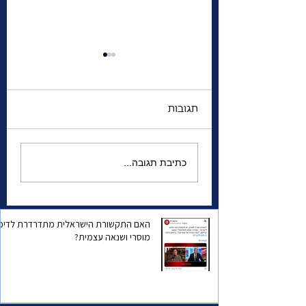
תגובות
מי יצא למלחמת
כתיבת תגובה...
אזרחים? והאם עוד
נשארה לנו תקווה?
, או הפחד שהוא
האם התקשורת הישראלית מתדרדרת לדיכו
מוסרי ושנאה עצמית?