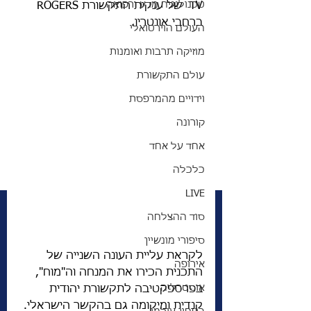
טכנולוגיה מדע ורפואה
TV  של ענקית התקשורת ROGERS 
ברחבי אונטריו. 
העולם הוירטואלי
מוזיקה תרבות ואומנות
עולם התקשורת
וידויים מהמרפסת
קורונה
אחד על אחד
כלכלה
LIVE
סוד ההצלחה
סיפורי מונשיין
לקראת עליית העונה השנייה של 
אירופה
התכנית הכירו את המנחה וה"מוח", 
אוסטרליה
בפרספקטיבה לתקשורת יהודית 
קנדית ומיקומה גם בהקשר הישראלי. 