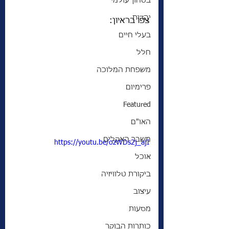
בטחון עולמי
יהדות
צפו בראיון: 
בעלי חיים
חלל
משפחת המלוכה
פרימיום
Featured
האו"ם
משבר האקלים
https://youtu.be/ozWDs2j_ajI
אוכל
ביקורת טלוויזיה
עיצוב
מסעות
כותרות הבוקר