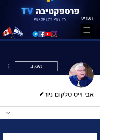
תפריט
ions
מעקב
כותב/ת
אבי וייס טלקום ניוז