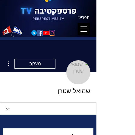
תפריט
ions
מעקב
שמואל שטרן