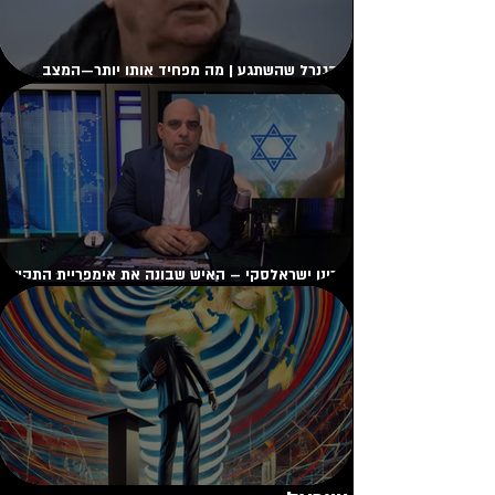
הגנרל שהשתגע | מה מפחיד אותו יותר—המצב
הביטחוני של ישראל, או הפחד שהוא עצמו יישכח?
רונן ישראלסקי – האיש שבונה את אימפריית התקשור
הבאה