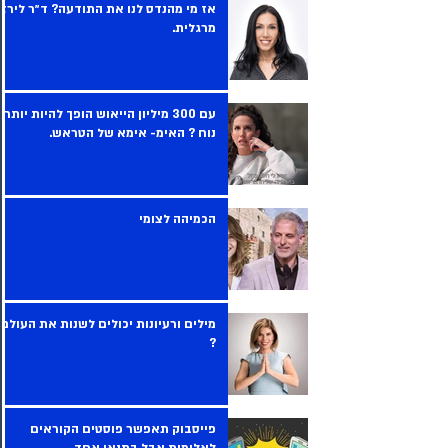
אז מי מהנדס לנו את התודעה? ד״ר לירז
מרגלית.
עם 300 מיליון הייאוש הופך להיות יותר
נוח ? האימ- אימא של הטראש.
הכמיהה לצומי
מילים ורעיונות יכולים לשנות את העולם
?
פייסבוק תאפשר פוסטים הקוראים