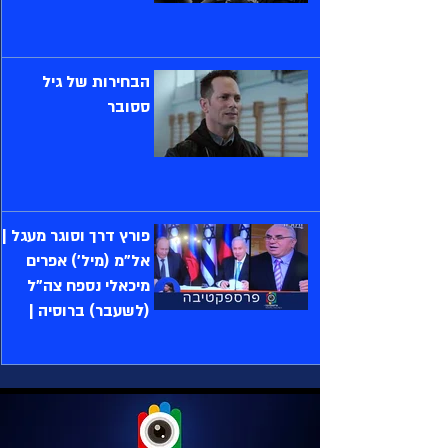
הבחירות של גיל
ססובר
פורץ דרך וסוגר מעגל |
אל"מ (מיל') אפרים
מיכאלי נספח צה"ל
(לשעבר) ברוסיה |
אחד על אחד