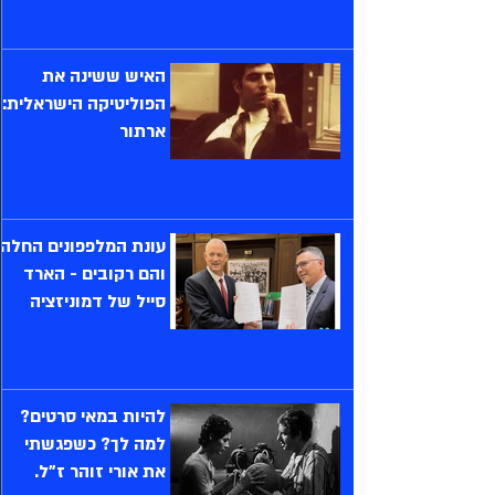
האיש ששינה את
הפוליטיקה הישראלית:
ארתור
עונת המלפפונים החלה
והם רקובים - הארד
סייל של דמוניזציה
להיות במאי סרטים?
למה לך? כשפגשתי
את אורי זוהר ז"ל.