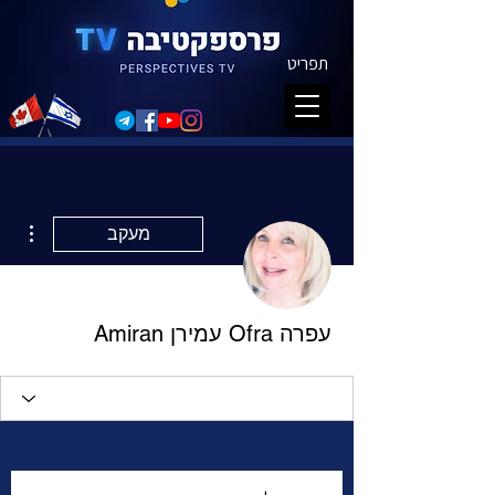
תפריט
ions
מעקב
עפרה Ofra עמירן Amiran