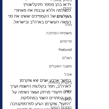
בטחון עולמי
וידאו בהן מספר פינקלשטיין 
יהדות
למצלמה וללא עכבות את מאחורי 
הקלעים של הקמפיינים ששינו את פני 
בעלי חיים
המאה העשרים בארה"ב ובישראל. 
חלל
משפחת המלוכה
פרימיום
Featured
האו"ם
משבר האקלים
אוכל
במשך ארבע שנים יצא צוקרמן 
ביקורת טלוויזיה
לארה"ב, חפר בקלטות הישנות וערך 
עיצוב
סרט תיעודי מרתק ועוצר נשימה על 
יועץ הסתרים השנוי במחלוקת. 
מסעות
"היועץ". צוקרמן הגיע לפרספקטיבה 
כותרות הבוקר