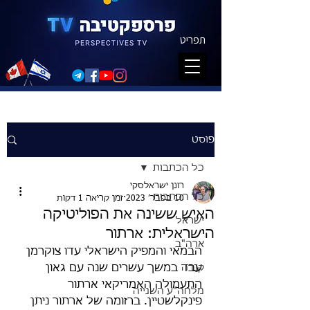
תפריט
פוסט
כל הכתבות
רונן ישראלסקי
כל הכתבות
10 בפבר׳ 2023
זמן קריאה 1 דקות
האיש ששינה את הפוליטיקה
ישראל
הישראלית: ארתור
ארה"ב
הבמאי והמפיק הישראלי עדו צוקרמן 
קנדה
עבד במשך עשרים שנה עם גאון 
התעמולה האמריקאי ארתור 
מלחה"ע השנייה
פינקלשטיין. ברזומה של ארתור ניתן 