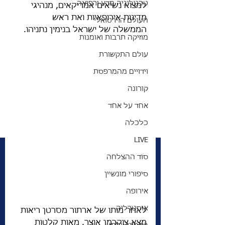
טכנולוגיה מדע ורפואה
למצוא נשיאים אמריקאים, מנהיגי 
מדינות אירופאיות ואת ראש 
העולם הוירטואלי
הממשלה של ישראל בנימין נתניהו. 
מוזיקה תרבות ואומנות
עולם התקשורת
וידויים מהמרפסת
קורונה
אחד על אחד
כלכלה
LIVE
סוד ההצלחה
סיפורי מונשיין
אירופה
אוסטרליה
לאחר מותו של ארתור מסרטן ריאות 
מצא צוקרמן אוצר. מאות קלטות 