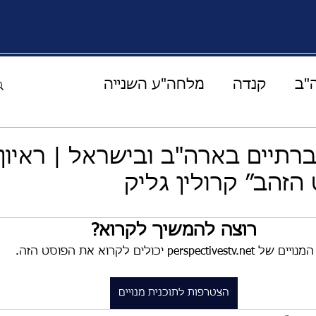
"ב
קנדה
מלחה"ע השנייה
העולם הוירטואלי
מוזיקה תרבות ואומנות
ברתיים בארה"ב ובישראל | ראיון
הזהב״ קרולין גליק
ים מהמרפסת
קורונה
אחד על אחד
רוצה להמשיך לקרוא?
ל perspectivestv.net יכולים לקרוא את הפוסט הזה.
ההצלחה
סיפורי מונשיין
אירופה
הצטרפות לתוכנית מנויים
יהדות
בעלי חיים
חלל