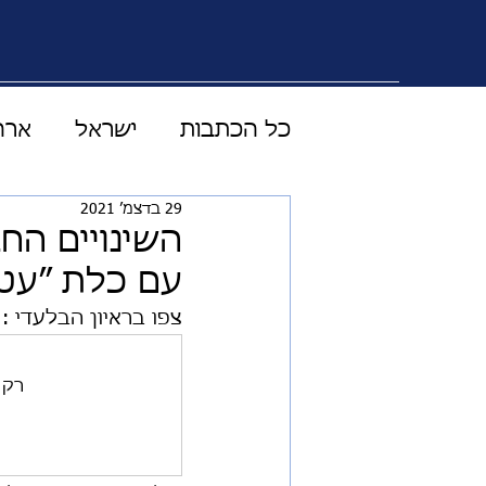
כל הכתבות
ישראל
ארה
29 בדצמ׳ 2021
טכנולוגיה מדע ורפואה
השינויים הח
עם כלת ״עט 
עולם התקשורת
וידוי
צפו בראיון הבלעדי : 
רק המנויים ש
כלכלה
LIVE
סוד 
אוסטרליה
בטחון עולמי