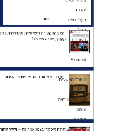
בטחון עולמי
יהדות
בעלי חיים
חלל
האם התקשורת הישראלית מתדרדרת לדיכו
מוסרי ושנאה עצמית?
משפחת המלוכה
פרימיום
Featured
 האזהרה למדינת
הגנרל שהשתגע | מה
מפחיד אותו יותר—
האו"ם
ימי הרדיו: מתור הזהב אל שידורי החירום.
המצב הביטחוני של
משבר האקלים
ישראל, או הפחד שהוא
אוכל
עצמו יישכח?
ביקורת טלוויזיה
עיצוב
מסעות
לילה היסטורי בצפון אמריקה — ולילה שחור
כותרות הבוקר