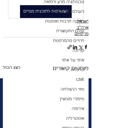
טכנולוגיה מדע ורפואה
הצטרפות לתוכנית מנויים
העולם הוירטואלי
ישראל
מוזיקה תרבות ואומנות
ארה"ב
עולם התקשורת
פרימיום
וידויים מהמרפסת
קורונה
אחד על אחד
הצג הכול
פוסטים קשורים
כלכלה
LIVE
סוד ההצלחה
סיפורי מונשיין
אירופה
אוסטרליה