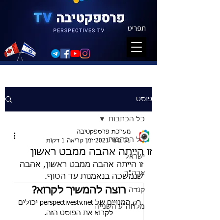
תפריט
פוסט
כל הכתבות
מערכת פרספקטיבה
כל הכתבות
31 בינו׳ 2021
זמן קריאה 1 דקות
זו הייתה אהבה ממבט ראשון
ישראל
זו הייתה אהבה ממבט ראשון, אהבה 
ארה"ב
שנמשכה בנאמנות עד הסוף.
רוצה להמשיך לקרוא?
קנדה
רק המנויים של perspectivestv.net יכולים 
מלחה"ע השנייה
לקרוא את הפוסט הזה.