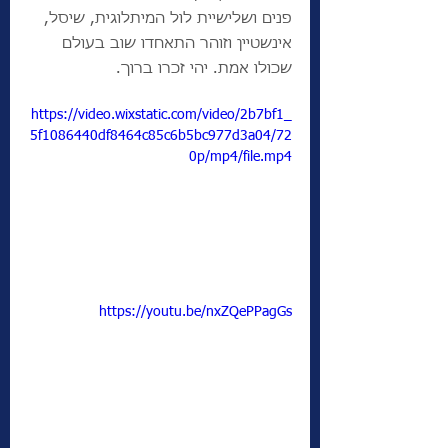
פנים ושלישיית לול המיתלוגית, שיסל, 
אינשטיין וזוהר התאחדו שוב בעולם 
שכולו אמת. יהי זכרו ברוך. 
https://video.wixstatic.com/video/2b7bf1_
5f1086440df8464c85c6b5bc977d3a04/72
0p/mp4/file.mp4
https://youtu.be/nxZQePPagGs