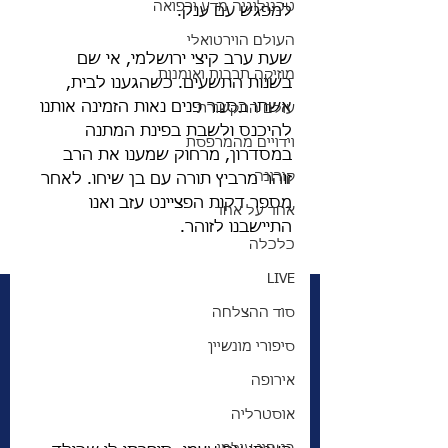
טכנולוגיה מדע ורפואה
למפגש עם ענק. 
העולם הוירטואלי
שעת ערב קיצי ירושלמי, אי שם 
מוזיקה תרבות ואומנות
בשנות התשעים. כשהגענו לבית,  
אשתו בסבר פנים נאות הזמינה אותנו 
עולם התקשורת
להיכנס ולשבת בפינת המתנה 
וידויים מהמרפסת
במסדרון, מרחוק שמענו את הרב 
קורונה
זוהר מרביץ תורה עם בן שיחו. לאחר 
מספר דקות הפציינט עזב ואנו 
אחד על אחד
התיישבנו לזוהר. 
כלכלה
LIVE
סוד ההצלחה
סיפורי מונשיין
אירופה
אוסטרליה