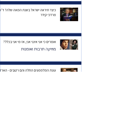
כיצד תיראה ישראל בשנת המאה שלה? ד
מרדכי קידר
אומרים כי אני אינני אני, אז מי אני בכלל?
מוזיקה תרבות ואומנות
עונת המלפפונים החלה והם רקובים - הארד
סייל של דמוניזציה
ישראל
סיפורה של הישראלית הכי מצליחה במקסיק
סוד ההצלחה