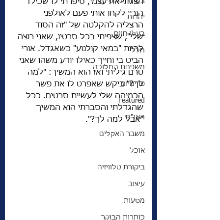
בטחון עולמי
הצגתי את עצמי, סיפרתי לו שכילד 
הוריי לקחו אותי פעם לאולפני 
יהדות
הרצליה להקלטה של "זה הסוד 
בעלי חיים
שלי", שצפיתי בכל סרטיו, שאני רוצה 
להיות "במאי קולנוע" כשאגדל. אורי 
חלל
הביט בי וחייך כאילו יודע משהו שאני 
משפחת המלוכה
טרם גיליתי ואז הוא המשיך: "למה 
לך?" ביקש שאפרט לו את פשר 
פרימיום
הכמיהה שלי לעשיית סרטים. ככל 
Featured
שהגדלתי והסברתי הוא המשיך 
האו"ם
"אבל למה לך?".
משבר האקלים
אוכל
ביקורת טלוויזיה
עיצוב
מסעות
כותרות הבוקר